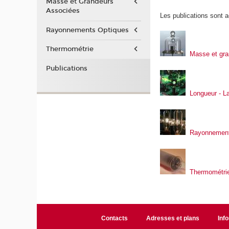
Masse et Grandeurs
Associées
Les publications sont a
Rayonnements Optiques
Thermométrie
Masse et gra
Publications
Longueur - L
Rayonnement
Thermométri
Contacts
Adresses et plans
Info