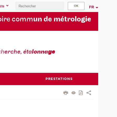
cts
FR
oire comm
un de métrolo
gie
ch
erche, éta
lonna
ge
PRESTATIONS