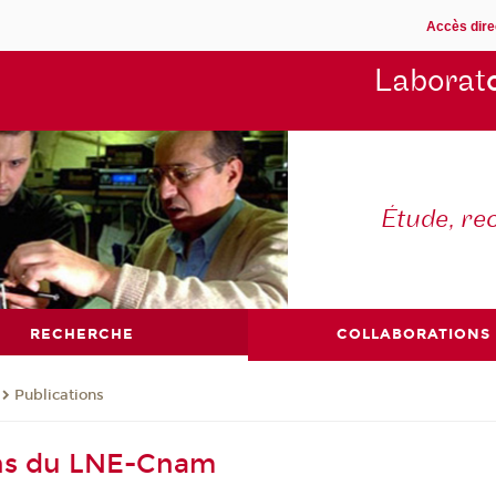
Accès dire
Laborat
Étude, re
RECHERCHE
COLLABORATIONS
Publications
ons du LNE-Cnam