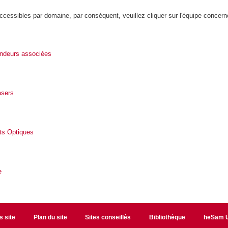
ccessibles par domaine, par conséquent, veuillez cliquer sur l'équipe concern
ndeurs associées
asers
s Optiques
e
s site
Plan du site
Sites conseillés
Bibliothèque
heSam U