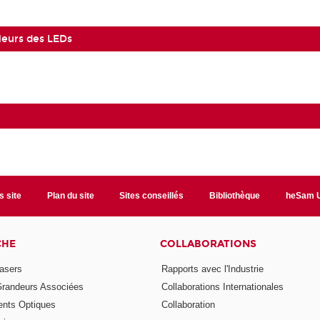
leurs des LEDs
s site
Plan du site
Sites conseillés
Bibliothèque
heSam U
CHE
COLLABORATIONS
asers
Rapports avec l'Industrie
Grandeurs Associées
Collaborations Internationales
nts Optiques
Collaboration