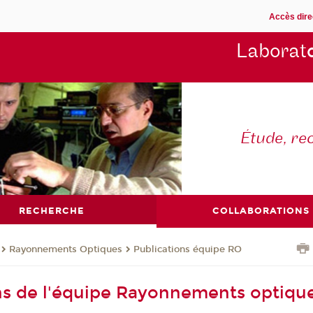
Accès dire
Laborat
Étude, re
RECHERCHE
COLLABORATIONS
Rayonnements Optiques
Publications équipe RO
ns de l'équipe Rayonnements optiqu