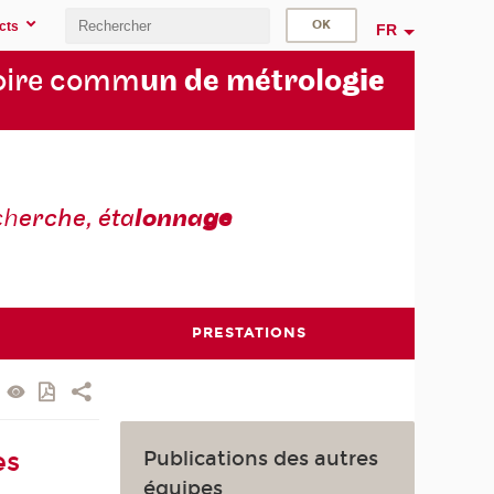
cts
FR
oire comm
un de métrolo
gie
ch
erche, éta
lonna
ge
PRESTATIONS
Publications des autres
es
équipes