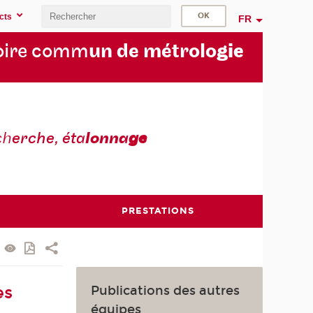
cts
FR
oire comm
un de métrolo
gie
ch
erche, éta
lonna
ge
PRESTATIONS
Publications des autres
es
équipes