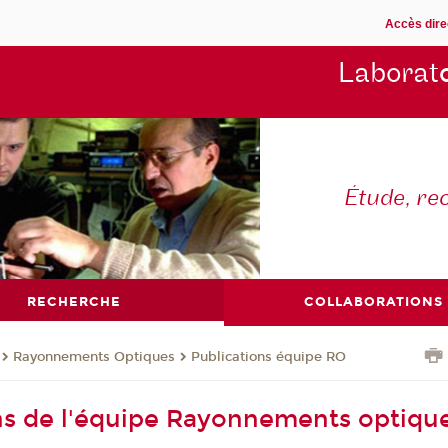
Accès dire
Laborat
Étude, re
RECHERCHE
COLLABORATIONS
Rayonnements Optiques
Publications équipe RO
ns de l'équipe Rayonnements optiqu