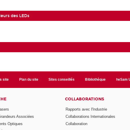
leurs des LEDs
s site
Plan du site
Sites conseillés
Bibliothèque
heSam U
CHE
COLLABORATIONS
asers
Rapports avec l'Industrie
Grandeurs Associées
Collaborations Internationales
nts Optiques
Collaboration