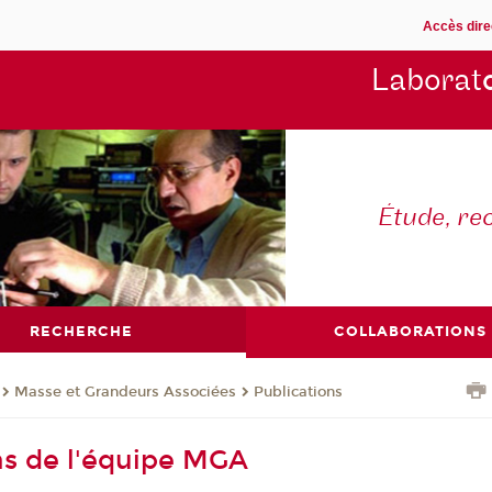
Accès dire
Laborat
Étude, re
RECHERCHE
COLLABORATIONS
Masse et Grandeurs Associées
Publications
ns de l'équipe MGA