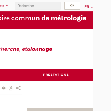
cts
FR
oire comm
un de métrolo
gie
ch
erche, éta
lonna
ge
PRESTATIONS