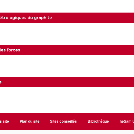
étrologiques du graphite
les forces
s
s site
Plan du site
Sites conseillés
Bibliothèque
heSam U