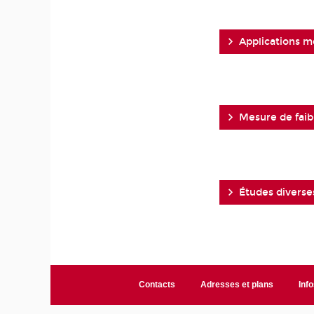
Applications m
Mesure de faib
Études diverse
Contacts
Adresses et plans
Info