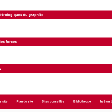
étrologiques du graphite
les forces
s
s site
Plan du site
Sites conseillés
Bibliothèque
heSam U