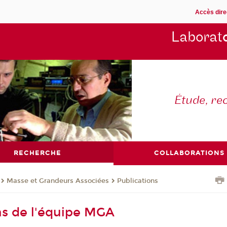
Accès dire
Laborat
Étude, re
RECHERCHE
COLLABORATIONS
Masse et Grandeurs Associées
Publications
ns de l'équipe MGA