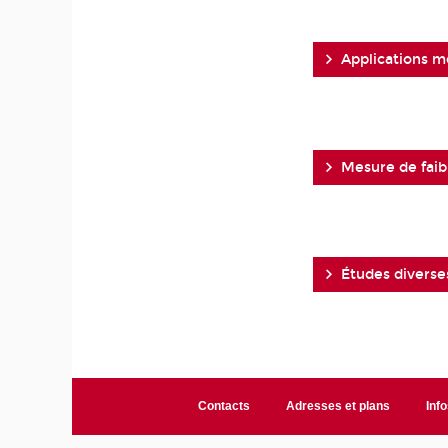
Applications m
Mesure de faib
Études diverse
Contacts
Adresses et plans
Info