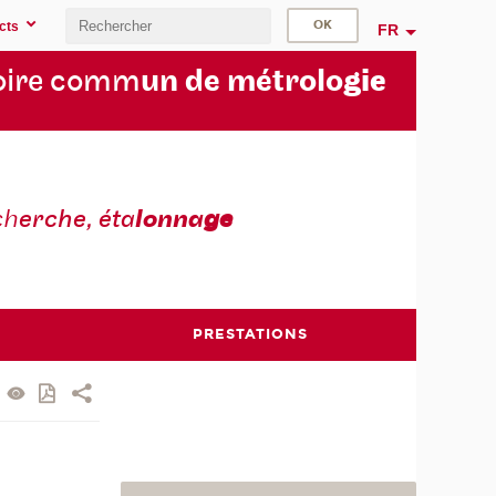
cts
FR
oire comm
un de métrolo
gie
ch
erche, éta
lonna
ge
PRESTATIONS