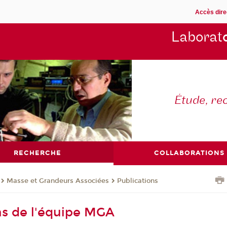
Accès dire
Laborat
Étude, re
RECHERCHE
COLLABORATIONS
Masse et Grandeurs Associées
Publications
ns de l'équipe MGA