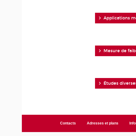
Applications m
Mesure de faib
Études diverse
Contacts
Adresses et plans
Info