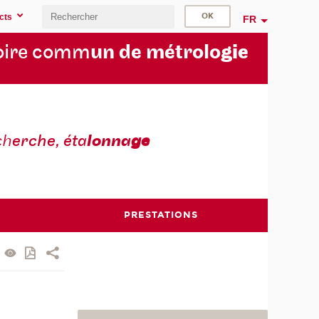
cts
FR
oire comm
un de métrolo
gie
ch
erche, éta
lonna
ge
PRESTATIONS