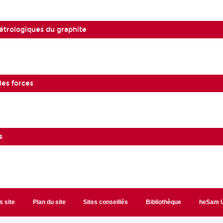
étrologiques du graphite
les forces
s
s site
Plan du site
Sites conseillés
Bibliothèque
heSam U