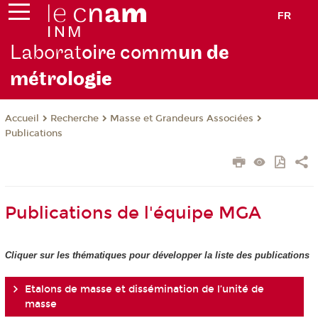
FR
Laborat
oire comm
un de
métrolo
gie
Recherche
Masse et Grandeurs Associées
Accueil
Publications
Publications de l'équipe MGA
Cliquer sur les thématiques pour développer la liste des publications
Etalons de masse et dissémination de l’unité de
masse