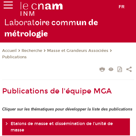
FR
Laborat
oire comm
un de
métrolo
gie
Recherche
Masse et Grandeurs Associées
Accueil
Publications
Publications de l'équipe MGA
Cliquer sur les thématiques pour développer la liste des publications
Etalons de masse et dissémination de l’unité de
masse