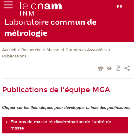
FR
Laborat
oire comm
un de
métrolo
gie
Recherche
Masse et Grandeurs Associées
Accueil
Publications
Publications de l'équipe MGA
Cliquer sur les thématiques pour développer la liste des publications
Etalons de masse et dissémination de l’unité de
masse