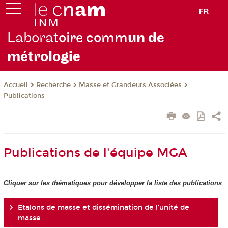
FR
Laborat
oire comm
un de
métrolo
gie
Recherche
Masse et Grandeurs Associées
Accueil
Publications
Publications de l'équipe MGA
Cliquer sur les thématiques pour développer la liste des publications
Etalons de masse et dissémination de l’unité de
masse