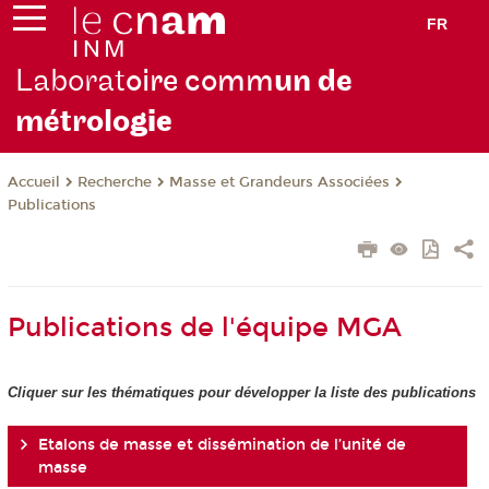
FR
Laborat
oire comm
un de
métrolo
gie
Recherche
Masse et Grandeurs Associées
Accueil
Publications
Publications de l'équipe MGA
Cliquer sur les thématiques pour développer la liste des publications
Etalons de masse et dissémination de l’unité de
masse