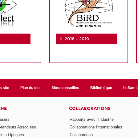
2016 - 2019
s site
Plan du site
Sites conseillés
Bibliothèque
heSam U
CHE
COLLABORATIONS
asers
Rapports avec l'Industrie
Grandeurs Associées
Collaborations Internationales
nts Optiques
Collaboration