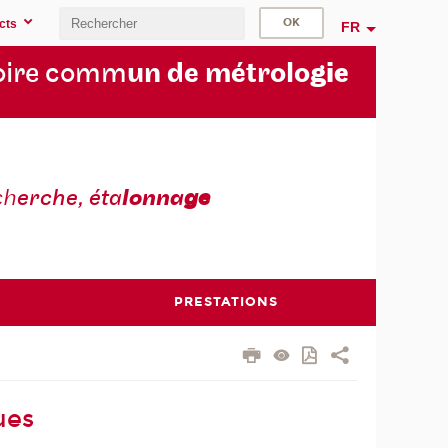
cts
FR
oire comm
un de métrolo
gie
ch
erche, éta
lonna
ge
PRESTATIONS
ues