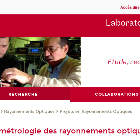
Accès dire
Laborat
Étude, re
RECHERCHE
COLLABORATIONS
Rayonnements Optiques
Projets en Rayonnements Optiques
 métrologie des rayonnements optiq