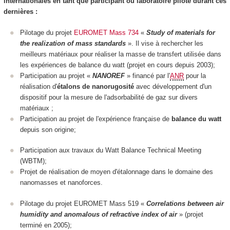
internationales en tant que participant ou laboratoire pilote durant ces
dernières :
Pilotage du projet
EUROMET Mass 734
«
Study of materials for
the realization of mass standards
». Il vise à rechercher les
meilleurs matériaux pour réaliser la masse de transfert utilisée dans
les expériences de balance du watt (projet en cours depuis 2003);
Participation au projet «
NANOREF
» financé par l'
ANR
pour la
réalisation d'
étalons de nanorugosité
avec développement d'un
dispositif pour la mesure de l'adsorbabilité de gaz sur divers
matériaux ;
Participation au projet de l'expérience française de
balance du watt
depuis son origine;
Participation aux travaux du Watt Balance Technical Meeting
(WBTM);
Projet de réalisation de moyen d'étalonnage dans le domaine des
nanomasses et nanoforces.
Pilotage du projet EUROMET Mass 519 «
Correlations between air
humidity and anomalous of refractive index of air
» (projet
terminé en 2005);