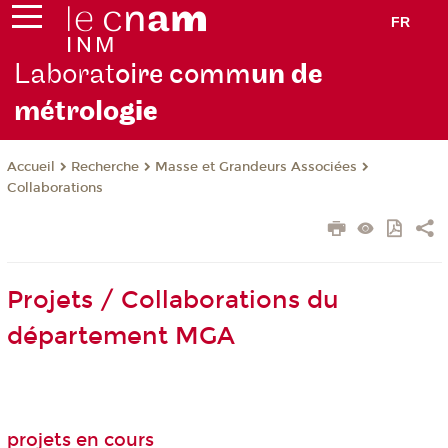
FR
Laborat
oire comm
un de
métrolo
gie
Recherche
Masse et Grandeurs Associées
Accueil
Collaborations
Projets / Collaborations du
département MGA
projets en cours