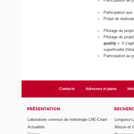
Participation au p
Participation au
Projet de réalis
Pilotage du pro
Pilotage du pro
quality
». Il s'ag
superficielle d'é
Participation a
Contacts
Adresses et plans
Info
PRÉSENTATION
RECHER
Laboratoire commun de métrologie LNE-Cnam
Longueur-L
Actualités
Masse et 