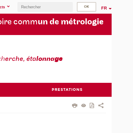
cts
FR
oire comm
un de métrolo
gie
ch
erche, éta
lonna
ge
PRESTATIONS