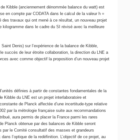
nce de Kibble (anciennement dénommée balance du watt) est
 prise en compte par CODATA dans le calcul de la valeur h =
 des travaux qui ont mené à ce résultat, un nouveau projet
 le kilogramme dans le cadre du SI révisé avec la meilleure
int Denis) sur l’expérience de la balance de Kibble,
 succès de leur étroite collaboration, la direction du LNE a
ces avec comme objectif la proposition d’un nouveau projet
unités définies à partir de constantes fondamentales de la
 Kibble du LNE est un projet interlaboratoire et
constante de Planck affectée d’une incertitude-type relative
n 2002 par la métrologie française suite aux recommandations
ibué, aura permis de placer la France parmi les rares
te de Planck obtenue par des balances de Kibble seront
 par le Comité consultatif des masses et grandeurs
s l’optique de la redéfinition. L’objectif de ce projet, au