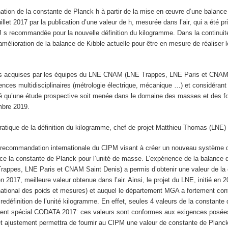
ination de la constante de Planck h à partir de la mise en œuvre d’une bala
uillet 2017 par la publication d’une valeur de h, mesurée dans l’air, qui a été
 s recommandée pour la nouvelle définition du kilogramme. Dans la continuité
’amélioration de la balance de Kibble actuelle pour être en mesure de réaliser
s acquises par les équipes du LNE CNAM (LNE Trappes, LNE Paris et CNAM Sa
es multidisciplinaires (métrologie électrique, mécanique …) et considérant le
qu’une étude prospective soit menée dans le domaine des masses et des for
mbre 2019.
ratique de la définition du kilogramme, chef de projet Matthieu Thomas (LNE)
 recommandation internationale du CIPM visant à créer un nouveau système d’
ce la constante de Planck pour l’unité de masse. L’expérience de la balance de
 Trappes, LNE Paris et CNAM Saint Denis) a permis d’obtenir une valeur de la 
en 2017, meilleure valeur obtenue dans l’air. Ainsi, le projet du LNE, initié e
ational des poids et mesures) et auquel le département MGA a fortement contr
a redéfinition de l’unité kilogramme. En effet, seules 4 valeurs de la constan
ment spécial CODATA 2017: ces valeurs sont conformes aux exigences posées
ajustement permettra de fournir au CIPM une valeur de constante de Planck dan