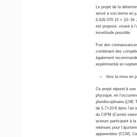
Le projet de la déterm
arrivé à son terme en j
6,626 070 15 × 10−34 J
est proposé, visant à l
incertitude possible.
Fort des connaissance
combinant des compétenc
également recommandé 
expérimental en septe
Vers la mise en p
Ce projet répond à une
physique, en l’occurren
pluridisciplinaire (LNE
de 5,7×10-8 dans l’air 
du CIPM (Comité intern
acteurs participant à l
retenues pour l’ajuste
apparentées (CCM). Cet 