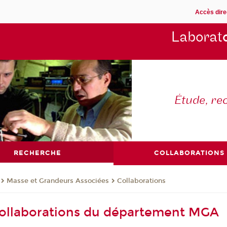
Accès dire
Laborat
Étude, re
RECHERCHE
COLLABORATIONS
Masse et Grandeurs Associées
Collaborations
Collaborations du département MGA