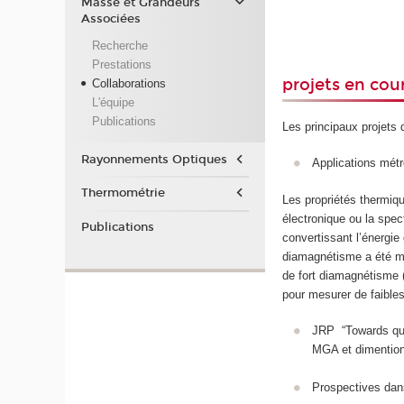
Masse et Grandeurs
Associées
Recherche
Prestations
projets en cou
Collaborations
L'équipe
Publications
Les principaux projets
Rayonnements Optiques
Applications métr
Thermométrie
Les propriétés thermiqu
électronique ou la spe
Publications
convertissant l’énergie
diamagnétisme a été mis
de fort diamagnétisme 
pour mesurer de faible
JRP “Towards quan
MGA et dimention
Prospectives dan