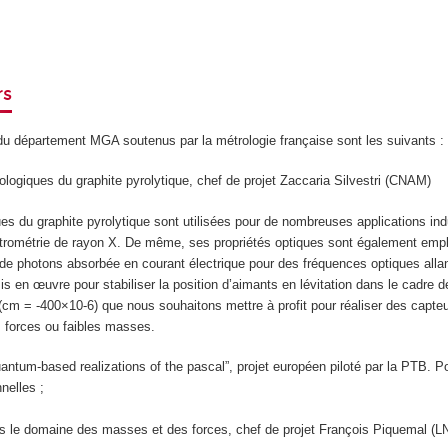
rs
 du département MGA soutenus par la métrologie française sont les suivants :
ologiques du graphite pyrolytique, chef de projet Zaccaria Silvestri (CNAM)
es du graphite pyrolytique sont utilisées pour de nombreuses applications indus
ctrométrie de rayon X. De même, ses propriétés optiques sont également emplo
 de photons absorbée en courant électrique pour des fréquences optiques alla
 en œuvre pour stabiliser la position d’aimants en lévitation dans le cadre 
(cm = -400×10-6) que nous souhaitons mettre à profit pour réaliser des capte
s forces ou faibles masses.
tum-based realizations of the pascal”, projet européen piloté par la PTB. Pou
nelles ;
s le domaine des masses et des forces, chef de projet François Piquemal (LN