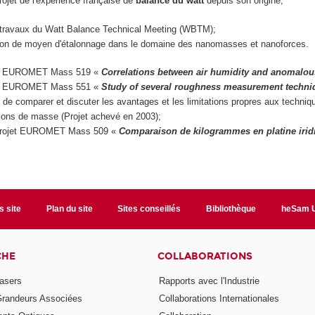
rojet de l'expérience française de
balance du watt
depuis son origine;
x travaux du Watt Balance Technical Meeting (WBTM);
ation de moyen d'étalonnage dans le domaine des nanomasses et nanoforces.
jet EUROMET Mass 519 «
Correlations between air humidity and anomalous 
jet EUROMET Mass 551 «
Study of several roughness measurement techniqu
it de comparer et discuter les avantages et les limitations propres aux techniqu
talons de masse (Projet achevé en 2003);
u projet EUROMET Mass 509 «
Comparaison de kilogrammes en platine irid
s site
Plan du site
Sites conseillés
Bibliothèque
heSam U
CHE
COLLABORATIONS
asers
Rapports avec l'Industrie
Grandeurs Associées
Collaborations Internationales