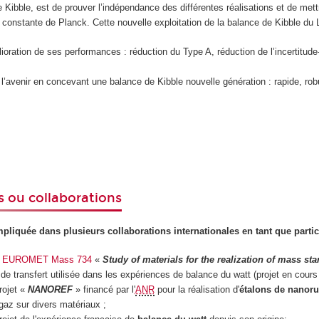
Kibble, est de prouver l’indépendance des différentes réalisations et de mettr
a constante de Planck. Cette nouvelle exploitation de la balance de Kibble du
ration de ses performances : réduction du Type A, réduction de l’incertitude-ty
 l’avenir en concevant une balance de Kibble nouvelle génération : rapide, ro
s ou collaborations
pliquée dans plusieurs collaborations internationales en tant que partici
t
EUROMET Mass 734
«
Study of materials for the realization of mass st
 de transfert utilisée dans les expériences de balance du watt (projet en cours
rojet «
NANOREF
» financé par l'
ANR
pour la réalisation d'
étalons de nanoru
 gaz sur divers matériaux ;