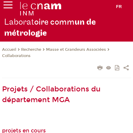
FR
Laborat
oire comm
un de
métrolo
gie
Recherche
Masse et Grandeurs Associées
Accueil
Collaborations
Projets / Collaborations du
département MGA
projets en cours