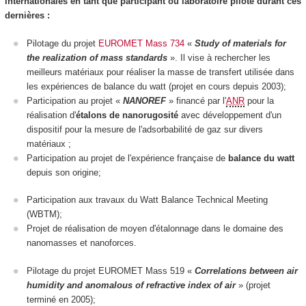
internationales en tant que participant ou laboratoire pilote durant ces
dernières :
Pilotage du projet
EUROMET Mass 734
«
Study of materials for
the realization of mass standards
». Il vise à rechercher les
meilleurs matériaux pour réaliser la masse de transfert utilisée dans
les expériences de balance du watt (projet en cours depuis 2003);
Participation au projet «
NANOREF
» financé par l'
ANR
pour la
réalisation d'
étalons de nanorugosité
avec développement d'un
dispositif pour la mesure de l'adsorbabilité de gaz sur divers
matériaux ;
Participation au projet de l'expérience française de
balance du watt
depuis son origine;
Participation aux travaux du Watt Balance Technical Meeting
(WBTM);
Projet de réalisation de moyen d'étalonnage dans le domaine des
nanomasses et nanoforces.
Pilotage du projet EUROMET Mass 519 «
Correlations between air
humidity and anomalous of refractive index of air
» (projet
terminé en 2005);