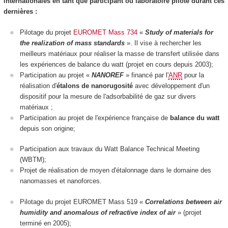
internationales en tant que participant ou laboratoire pilote durant ces
dernières :
Pilotage du projet
EUROMET Mass 734
«
Study of materials for
the realization of mass standards
». Il vise à rechercher les
meilleurs matériaux pour réaliser la masse de transfert utilisée dans
les expériences de balance du watt (projet en cours depuis 2003);
Participation au projet «
NANOREF
» financé par l'
ANR
pour la
réalisation d'
étalons de nanorugosité
avec développement d'un
dispositif pour la mesure de l'adsorbabilité de gaz sur divers
matériaux ;
Participation au projet de l'expérience française de
balance du watt
depuis son origine;
Participation aux travaux du Watt Balance Technical Meeting
(WBTM);
Projet de réalisation de moyen d'étalonnage dans le domaine des
nanomasses et nanoforces.
Pilotage du projet EUROMET Mass 519 «
Correlations between air
humidity and anomalous of refractive index of air
» (projet
terminé en 2005);