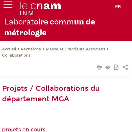
FR
Laborat
oire comm
un de
métrolo
gie
Recherche
Masse et Grandeurs Associées
Accueil
Collaborations
Projets / Collaborations du
département MGA
projets en cours