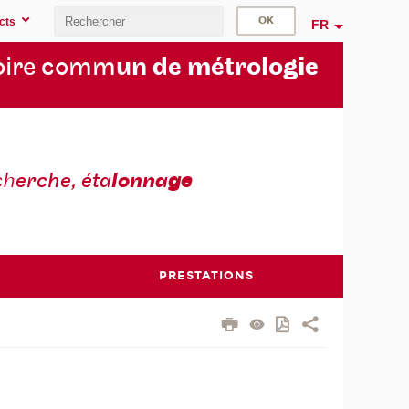
cts
FR
oire comm
un de métrolo
gie
ch
erche, éta
lonna
ge
PRESTATIONS