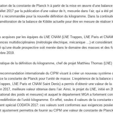
ination de la constante de Planck h à partir de la mise en œuvre d’une bala
uillet 2017 par la publication d’une valeur de h, mesurée dans l’air, qui a été
 s recommandée pour la nouvelle définition du kilogramme. Dans la continuité
’amélioration de la balance de Kibble actuelle pour être en mesure de réaliser
s acquises par les équipes du LNE CNAM (LNE Trappes, LNE Paris et CNAM Sa
es multidisciplinaires (métrologie électrique, mécanique …) et considérant le
qu’une étude prospective soit menée dans le domaine des masses et des for
mbre 2019.
ratique de la définition du kilogramme, chef de projet Matthieu Thomas (LNE)
 recommandation internationale du CIPM visant à créer un nouveau système d’
ce la constante de Planck pour l’unité de masse. L’expérience de la balance de
 Trappes, LNE Paris et CNAM Saint Denis) a permis d’obtenir une valeur de la 
en 2017, meilleure valeur obtenue dans l’air. Ainsi, le projet du LNE, initié e
ational des poids et mesures) et auquel le département MGA a fortement contr
a redéfinition de l’unité kilogramme. En effet, seules 4 valeurs de la constan
ment spécial CODATA 2017: ces valeurs sont conformes aux exigences posées
ajustement permettra de fournir au CIPM une valeur de constante de Planck dan