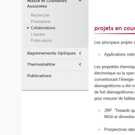
Masse et Grandeurs
Associées
Recherche
Prestations
projets en cou
Collaborations
L'équipe
Publications
Les principaux projets
Rayonnements Optiques
Applications métr
Thermométrie
Les propriétés thermiqu
électronique ou la spe
Publications
convertissant l’énergie
diamagnétisme a été mis
de fort diamagnétisme 
pour mesurer de faible
JRP “Towards quan
MGA et dimention
Prospectives dan