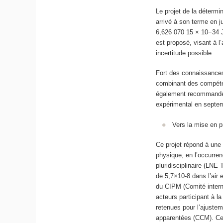
Le projet de la déterm
arrivé à son terme en j
6,626 070 15 × 10−34 J
est proposé, visant à l
incertitude possible.
Fort des connaissance
combinant des compétenc
également recommandé 
expérimental en septe
Vers la mise en p
Ce projet répond à une
physique, en l’occurren
pluridisciplinaire (LNE
de 5,7×10-8 dans l’air 
du CIPM (Comité intern
acteurs participant à l
retenues pour l’ajuste
apparentées (CCM). Cet 