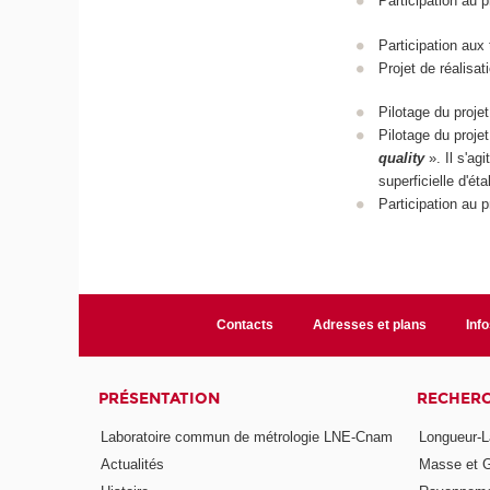
Participation au p
Participation au
Projet de réalis
Pilotage du pro
Pilotage du pro
quality
». Il s'ag
superficielle d'é
Participation a
Contacts
Adresses et plans
Info
PRÉSENTATION
RECHER
Laboratoire commun de métrologie LNE-Cnam
Longueur-L
Actualités
Masse et 