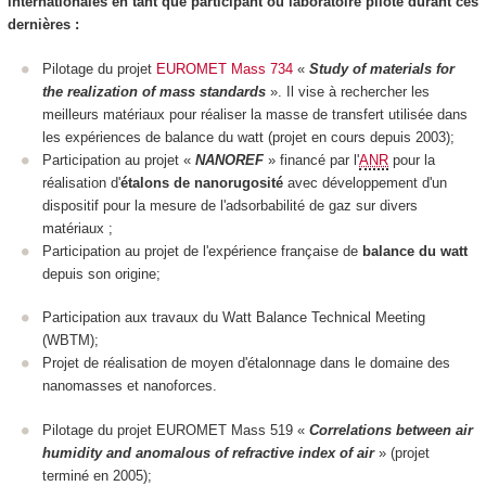
internationales en tant que participant ou laboratoire pilote durant ces
dernières :
Pilotage du projet
EUROMET Mass 734
«
Study of materials for
the realization of mass standards
». Il vise à rechercher les
meilleurs matériaux pour réaliser la masse de transfert utilisée dans
les expériences de balance du watt (projet en cours depuis 2003);
Participation au projet «
NANOREF
» financé par l'
ANR
pour la
réalisation d'
étalons de nanorugosité
avec développement d'un
dispositif pour la mesure de l'adsorbabilité de gaz sur divers
matériaux ;
Participation au projet de l'expérience française de
balance du watt
depuis son origine;
Participation aux travaux du Watt Balance Technical Meeting
(WBTM);
Projet de réalisation de moyen d'étalonnage dans le domaine des
nanomasses et nanoforces.
Pilotage du projet EUROMET Mass 519 «
Correlations between air
humidity and anomalous of refractive index of air
» (projet
terminé en 2005);