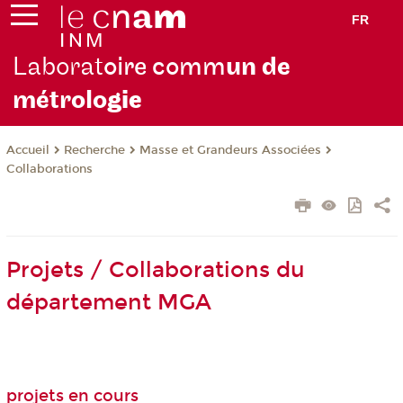
FR
Laborat
oire comm
un de
métrolo
gie
Recherche
Masse et Grandeurs Associées
Accueil
Collaborations
Projets / Collaborations du
département MGA
projets en cours