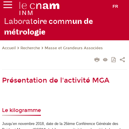
FR
Laborat
oire comm
un de
métrolo
gie
Recherche
Masse et Grandeurs Associées
Accueil
Présentation de l'activité MGA
Le kilogramme
Jusqu’en novembre 2018, date de la 26ème Conférence Générale des