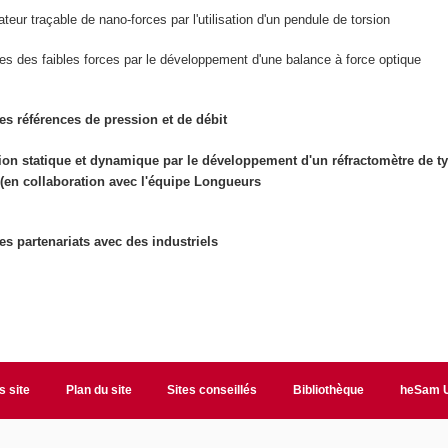
teur traçable de nano-forces par l'utilisation d'un pendule de torsion
s des faibles forces par le développement d'une balance à force optique
es références de pression et de débit
ion statique et dynamique par le développement d'un réfractomètre de t
 (en collaboration avec l'équipe Longueurs
es partenariats avec des industriels
s site
Plan du site
Sites conseillés
Bibliothèque
heSam U