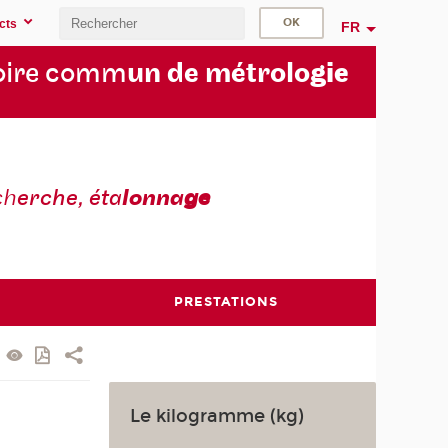
cts
FR
oire comm
un de métrolo
gie
ch
erche, éta
lonna
ge
PRESTATIONS
Le kilogramme (kg)