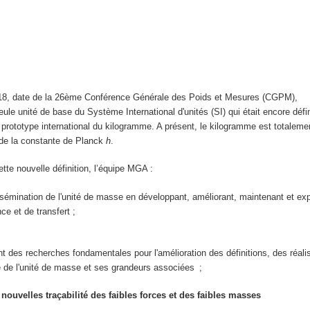
e
8, date de la 26ème Conférence Générale des Poids et Mesures (CGPM),
seule unité de base du Système International d'unités (SI) qui était encore déf
le prototype international du kilogramme. A présent, le kilogramme est totaleme
ir de la constante de Planck
h
.
ette nouvelle définition, l’équipe MGA :
ssémination de l'unité de masse en développant, améliorant, maintenant et exp
nce et de transfert ;
 des recherches fondamentales pour l'amélioration des définitions, des réali
e de l'unité de masse et ses grandeurs associées ;
 nouvelles traçabilité des faibles forces et des faibles masses