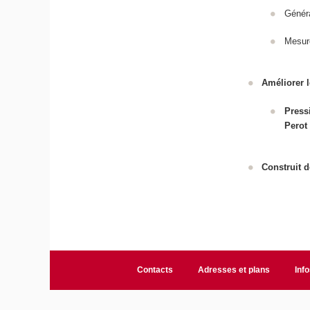
Généra
Mesure
Améliorer l
Press
Perot
Construit d
Contacts
Adresses et plans
Info