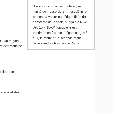
Le kilogramme
, symbole kg, est
l’unité de masse du SI. Il est défini en
prenant la valeur numérique fixée de la
constante de Planck,
h
, égale à 6,626
070 15 × 10
–34
lorsqu’elle est
exprimée en J s, unité égale à kg m
2
s
–1
, le mètre et la seconde étant
inie au moyen
définis en fonction de
c
et ΔνCs.
nt dématérialisé
loitant des
sations et des