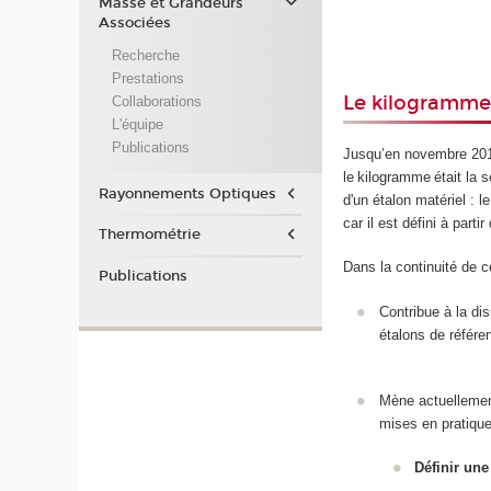
Masse et Grandeurs
Associées
Recherche
Prestations
Le kilogramm
Collaborations
L'équipe
Publications
Jusqu’en novembre 201
le kilogramme était la 
Rayonnements Optiques
d'un étalon matériel : 
car il est défini à part
Thermométrie
Dans la continuité de c
Publications
Contribue à la di
étalons de référe
Mène actuellement
mises en pratiqu
Définir une