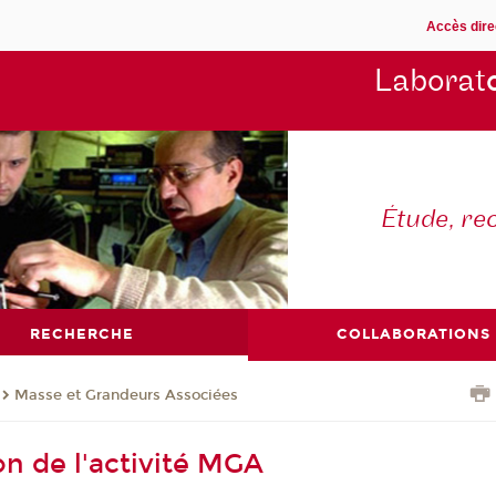
Accès dire
Laborat
Étude, re
RECHERCHE
COLLABORATIONS
Masse et Grandeurs Associées
on de l'activité MGA