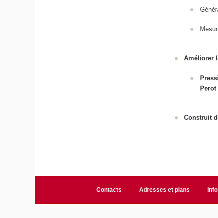
Généra
Mesure
Améliorer l
Press
Perot
Construit d
Contacts
Adresses et plans
Info