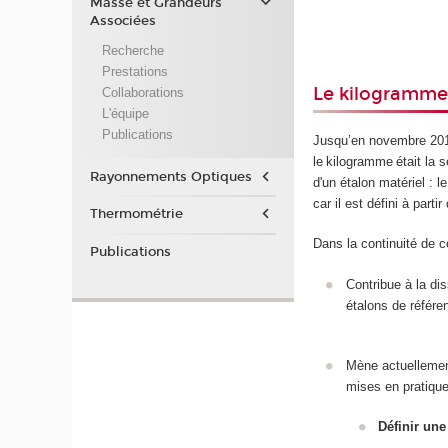
Masse et Grandeurs
Associées
Recherche
Prestations
Le kilogramm
Collaborations
L'équipe
Publications
Jusqu’en novembre 201
le kilogramme était la 
Rayonnements Optiques
d'un étalon matériel : 
car il est défini à part
Thermométrie
Dans la continuité de c
Publications
Contribue à la di
étalons de référe
Mène actuellement
mises en pratiqu
Définir une