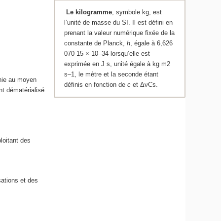
Le kilogramme
, symbole kg, est
l’unité de masse du SI. Il est défini en
prenant la valeur numérique fixée de la
constante de Planck,
h
, égale à 6,626
070 15 × 10
–34
lorsqu’elle est
exprimée en J s, unité égale à kg m
2
s
–1
, le mètre et la seconde étant
inie au moyen
définis en fonction de
c
et ΔνCs.
nt dématérialisé
loitant des
sations et des