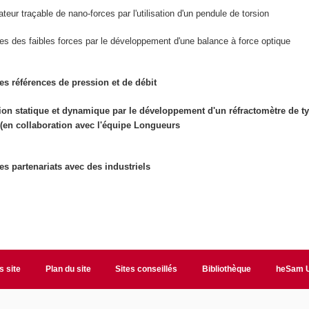
teur traçable de nano-forces par l'utilisation d'un pendule de torsion
s des faibles forces par le développement d'une balance à force optique
es références de pression et de débit
ion statique et dynamique par le développement d'un réfractomètre de t
 (en collaboration avec l'équipe Longueurs
es partenariats avec des industriels
s site
Plan du site
Sites conseillés
Bibliothèque
heSam U