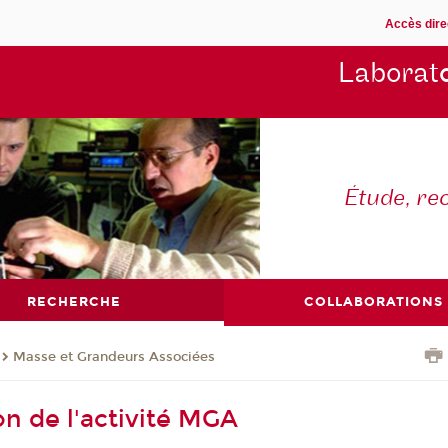
Accès dire
Laborat
Étude, re
RECHERCHE
COLLABORATIONS
Masse et Grandeurs Associées
on de l'activité MGA