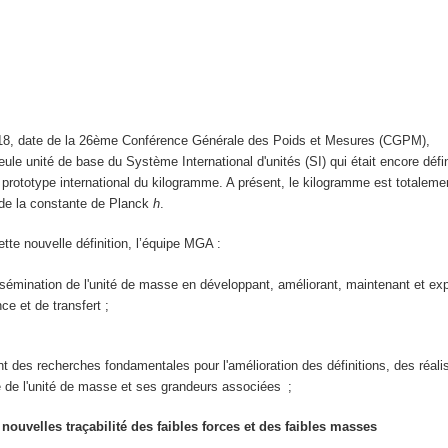
e
8, date de la 26ème Conférence Générale des Poids et Mesures (CGPM),
seule unité de base du Système International d'unités (SI) qui était encore déf
le prototype international du kilogramme. A présent, le kilogramme est totaleme
ir de la constante de Planck
h
.
ette nouvelle définition, l’équipe MGA :
ssémination de l'unité de masse en développant, améliorant, maintenant et exp
nce et de transfert ;
 des recherches fondamentales pour l'amélioration des définitions, des réali
e de l'unité de masse et ses grandeurs associées ;
 nouvelles traçabilité des faibles forces et des faibles masses