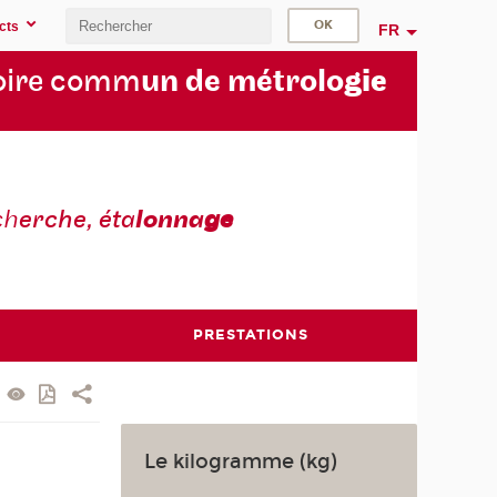
cts
FR
oire comm
un de métrolo
gie
ch
erche, éta
lonna
ge
PRESTATIONS
Le kilogramme (kg)