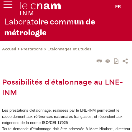
FR
Laborat
oire comm
un de
métrolo
gie
Prestations
Etalonnages et Etudes
Accueil
Possibilités d'étalonnage au LNE-
INM
Les prestations d'étalonnage, réalisées par le LNE-INM permettent le
raccordement aux
références nationales
françaises, et répondent aux
exigences de la norme
ISO/CEI 17025
.
Toute demande d'étalonnage doit être adressée à Marc Himbert, directeur