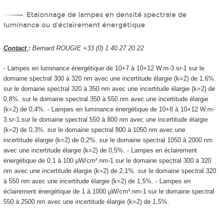
Etalonnage de lampes en densité spectrale de
luminance ou d'éclairement énergétique
Contact
:
Bernard ROUGIE +33 (0) 1 40 27 20 22
- Lampes en luminance énergétique de 10
+7
à 10
+12
W.m
-3
.sr
-1
sur le
domaine spectral 300 à 320 nm avec une incertitude élargie (k=2) de 1,6%.
sur le domaine spectral 320 à 350 nm avec une incertitude élargie (k=2) de
0,8%. sur le domaine spectral 350 à 550 nm avec une incertitude élargie
(k=2) de 0,4%. - Lampes en luminance énergétique de 10
+8
à 10
+12
W.m
-
3
.sr
-1
sur le domaine spectral 550 à 800 nm avec une incertitude élargie
(k=2) de 0,3%. sur le domaine spectral 800 à 1050 nm avec une
incertitude élargie (k=2) de 0,2%. sur le domaine spectral 1050 à 2000 nm
avec une incertitude élargie (k=2) de 0,5%. - Lampes en éclairement
énergétique de 0,1 à 100 µW/cm².nm
-1
sur le domaine spectral 300 à 320
nm avec une incertitude élargie (k=2) de 2,1%. sur le domaine spectral 320
à 550 nm avec une incertitude élargie (k=2) de 1,5%. - Lampes en
éclairement énergétique de 1 à 1000 µW/cm².nm
-1
sur le domaine spectral
550 à 2500 nm avec une incertitude élargie (k=2) de 1,5%.