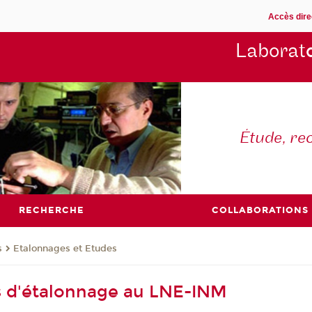
Accès dire
Laborat
Étude, re
RECHERCHE
COLLABORATIONS
s
Etalonnages et Etudes
és d'étalonnage au LNE-INM