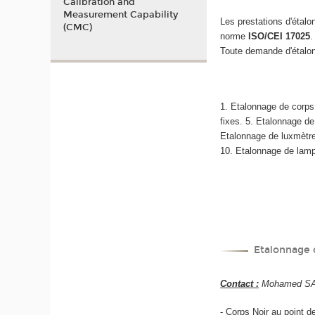
Calibration and
Measurement Capability
Les prestations d'étal
(CMC)
norme
ISO/CEI 17025
.
Toute demande d'étalon
1. Etalonnage de corps
fixes. 5. Etalonnage d
Etalonnage de luxmètres
10. Etalonnage de lamp
Etalonnage d
Contact :
Mohamed SADL
- Corps Noir au point de