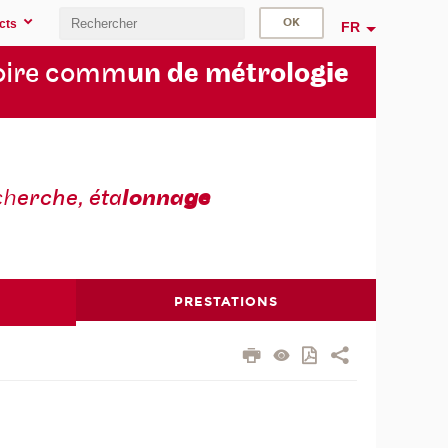
cts
FR
oire comm
un de métrolo
gie
ch
erche, éta
lonna
ge
PRESTATIONS