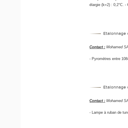
élargie (k=2) : 0,2°C. -
Etalonnage 
Contact :
Mohamed SADL
- Pyromètres entre 1084
Etalonnage 
Contact :
Mohamed SADL
- Lampe à ruban de tung