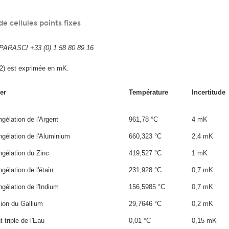
e cellules points fixes
ARASCI +33 (0) 1 58 80 89 16
k=2) est exprimée en mK.
er
Température
Incertitude
ngélation de l'Argent
961,78 °C
4 mK
ngélation de l'Aluminium
660,323 °C
2,4 mK
ngélation du Zinc
419,527 °C
1 mK
gélation de l'étain
231,928 °C
0,7 mK
ngélation de l'Indium
156,5985 °C
0,7 mK
sion du Gallium
29,7646 °C
0,2 mK
 triple de l'Eau
0,01 °C
0,15 mK