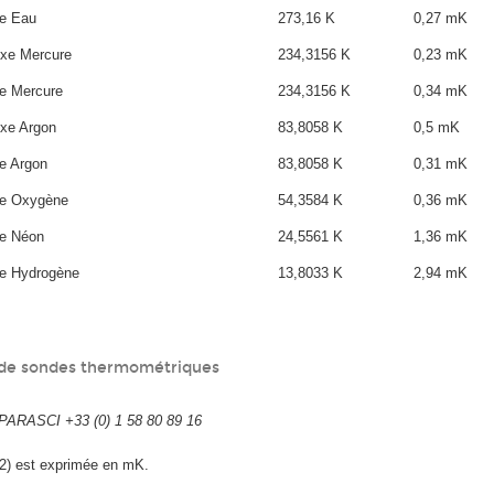
xe Eau
273,16 K
0,27 mK
fixe Mercure
234,3156 K
0,23 mK
ixe Mercure
234,3156 K
0,34 mK
ixe Argon
83,8058 K
0,5 mK
xe Argon
83,8058 K
0,31 mK
ixe Oxygène
54,3584 K
0,36 mK
ixe Néon
24,5561 K
1,36 mK
ixe Hydrogène
13,8033 K
2,94 mK
 de sondes thermométriques
ARASCI +33 (0) 1 58 80 89 16
k=2) est exprimée en mK.