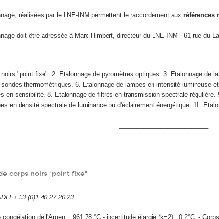
onnage, réalisées par le LNE-INM permettent le raccordement aux
références 
nage doit être adressée à Marc Himbert, directeur du LNE-INM - 61 rue du La
 noirs "point fixe". 2. Etalonnage de pyromètres optiques. 3. Etalonnage de l
e sondes thermométriques. 6. Etalonnage de lampes en intensité lumineuse et 
 en sensibilité. 8. Etalonnage de filtres en transmission spectrale régulière.
es en densité spectrale de luminance ou d'éclairement énergétique. 11. Etal
__________________________
e corps noirs "point fixe"
I + 33 (0)1 40 27 20 23
 congélation de l'Argent : 961,78 °C - incertitude élargie (k=2) : 0,2°C. - Corps