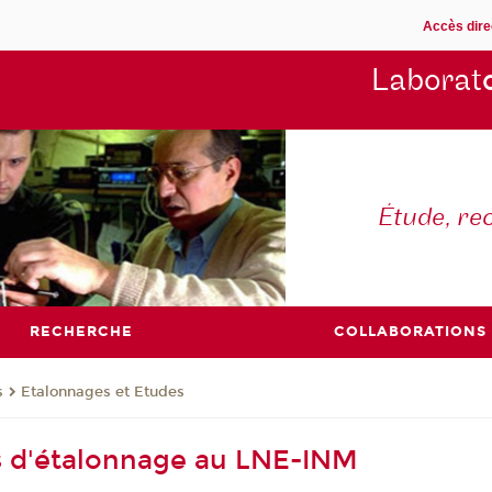
Accès dire
Laborat
Étude, re
RECHERCHE
COLLABORATIONS
s
Etalonnages et Etudes
és d'étalonnage au LNE-INM