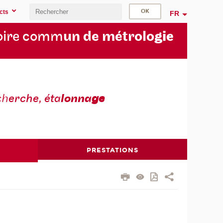
cts
FR
oire comm
un de métrolo
gie
ch
erche, éta
lonna
ge
PRESTATIONS