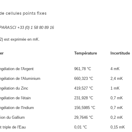
e cellules points fixes
ARASCI +33 (0) 1 58 80 89 16
k=2) est exprimée en mK.
er
Température
Incertitude
ngélation de l'Argent
961,78 °C
4 mK
ngélation de l'Aluminium
660,323 °C
2,4 mK
ngélation du Zinc
419,527 °C
1 mK
gélation de l'étain
231,928 °C
0,7 mK
ngélation de l'Indium
156,5985 °C
0,7 mK
sion du Gallium
29,7646 °C
0,2 mK
 triple de l'Eau
0,01 °C
0,15 mK