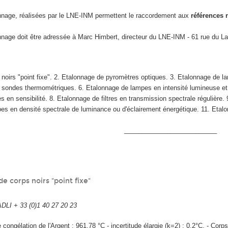
onnage, réalisées par le LNE-INM permettent le raccordement aux
références 
nage doit être adressée à Marc Himbert, directeur du LNE-INM - 61 rue du La
 noirs "point fixe". 2. Etalonnage de pyromètres optiques. 3. Etalonnage de l
e sondes thermométriques. 6. Etalonnage de lampes en intensité lumineuse et 
 en sensibilité. 8. Etalonnage de filtres en transmission spectrale régulière.
es en densité spectrale de luminance ou d'éclairement énergétique. 11. Etal
__________________________
e corps noirs "point fixe"
I + 33 (0)1 40 27 20 23
 congélation de l'Argent : 961,78 °C - incertitude élargie (k=2) : 0,2°C. - Corps