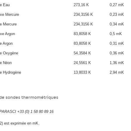
xe Eau
273,16 K
0,27 mK
fixe Mercure
234,3156 K
0,23 mK
ixe Mercure
234,3156 K
0,34 mK
ixe Argon
83,8058 K
0,5 mK
xe Argon
83,8058 K
0,31 mK
ixe Oxygène
54,3584 K
0,36 mK
ixe Néon
24,5561 K
1,36 mK
ixe Hydrogène
13,8033 K
2,94 mK
 de sondes thermométriques
ARASCI +33 (0) 1 58 80 89 16
k=2) est exprimée en mK.