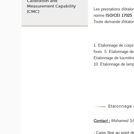
Calibration and
Measurement Capability
Les prestations d'étal
(CMC)
norme
ISO/CEI 17025
.
Toute demande d'étalon
1. Etalonnage de corps
fixes. 5. Etalonnage d
Etalonnage de luxmètres
10. Etalonnage de lamp
Etalonnage d
Contact :
Mohamed SADL
- Corps Noir au point de