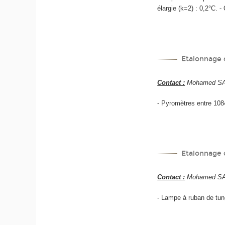
élargie (k=2) : 0,2°C. -
Etalonnage 
Contact :
Mohamed SADL
- Pyromètres entre 1084
Etalonnage 
Contact :
Mohamed SADL
- Lampe à ruban de tung