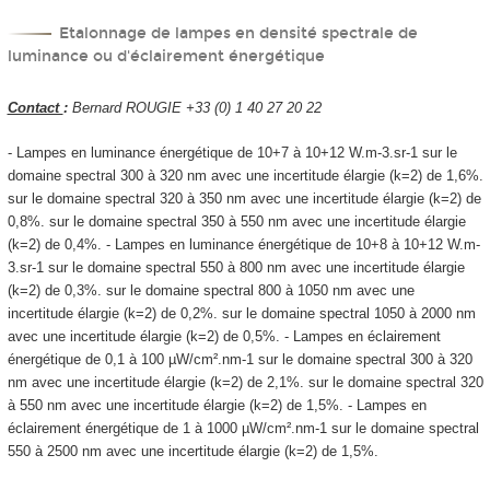
Etalonnage de lampes en densité spectrale de
luminance ou d'éclairement énergétique
Contact
:
Bernard ROUGIE +33 (0) 1 40 27 20 22
- Lampes en luminance énergétique de 10
+7
à 10
+12
W.m
-3
.sr
-1
sur le
domaine spectral 300 à 320 nm avec une incertitude élargie (k=2) de 1,6%.
sur le domaine spectral 320 à 350 nm avec une incertitude élargie (k=2) de
0,8%. sur le domaine spectral 350 à 550 nm avec une incertitude élargie
(k=2) de 0,4%. - Lampes en luminance énergétique de 10
+8
à 10
+12
W.m
-
3
.sr
-1
sur le domaine spectral 550 à 800 nm avec une incertitude élargie
(k=2) de 0,3%. sur le domaine spectral 800 à 1050 nm avec une
incertitude élargie (k=2) de 0,2%. sur le domaine spectral 1050 à 2000 nm
avec une incertitude élargie (k=2) de 0,5%. - Lampes en éclairement
énergétique de 0,1 à 100 µW/cm².nm
-1
sur le domaine spectral 300 à 320
nm avec une incertitude élargie (k=2) de 2,1%. sur le domaine spectral 320
à 550 nm avec une incertitude élargie (k=2) de 1,5%. - Lampes en
éclairement énergétique de 1 à 1000 µW/cm².nm
-1
sur le domaine spectral
550 à 2500 nm avec une incertitude élargie (k=2) de 1,5%.