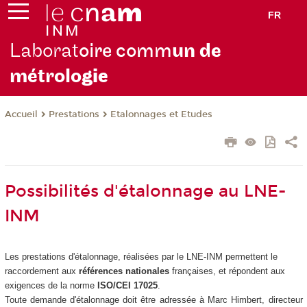
FR
Laborat
oire comm
un de
métrolo
gie
Prestations
Etalonnages et Etudes
Accueil
Possibilités d'étalonnage au LNE-
INM
Les prestations d'étalonnage, réalisées par le LNE-INM permettent le
raccordement aux
références nationales
françaises, et répondent aux
exigences de la norme
ISO/CEI 17025
.
Toute demande d'étalonnage doit être adressée à Marc Himbert, directeur