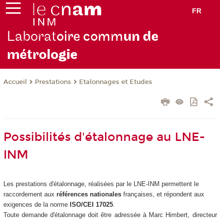
FR
Laborat
oire comm
un de
métrolo
gie
Prestations
Etalonnages et Etudes
Accueil
Possibilités d'étalonnage au LNE-
INM
Les prestations d'étalonnage, réalisées par le LNE-INM permettent le
raccordement aux
références nationales
françaises, et répondent aux
exigences de la norme
ISO/CEI 17025
.
Toute demande d'étalonnage doit être adressée à Marc Himbert, directeur