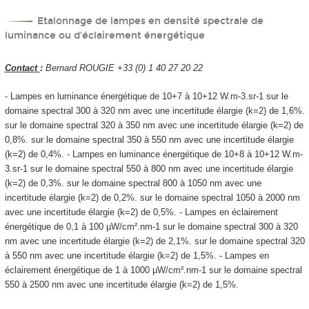
Etalonnage de lampes en densité spectrale de
luminance ou d'éclairement énergétique
Contact
:
Bernard ROUGIE +33 (0) 1 40 27 20 22
- Lampes en luminance énergétique de 10
+7
à 10
+12
W.m
-3
.sr
-1
sur le
domaine spectral 300 à 320 nm avec une incertitude élargie (k=2) de 1,6%.
sur le domaine spectral 320 à 350 nm avec une incertitude élargie (k=2) de
0,8%. sur le domaine spectral 350 à 550 nm avec une incertitude élargie
(k=2) de 0,4%. - Lampes en luminance énergétique de 10
+8
à 10
+12
W.m
-
3
.sr
-1
sur le domaine spectral 550 à 800 nm avec une incertitude élargie
(k=2) de 0,3%. sur le domaine spectral 800 à 1050 nm avec une
incertitude élargie (k=2) de 0,2%. sur le domaine spectral 1050 à 2000 nm
avec une incertitude élargie (k=2) de 0,5%. - Lampes en éclairement
énergétique de 0,1 à 100 µW/cm².nm
-1
sur le domaine spectral 300 à 320
nm avec une incertitude élargie (k=2) de 2,1%. sur le domaine spectral 320
à 550 nm avec une incertitude élargie (k=2) de 1,5%. - Lampes en
éclairement énergétique de 1 à 1000 µW/cm².nm
-1
sur le domaine spectral
550 à 2500 nm avec une incertitude élargie (k=2) de 1,5%.