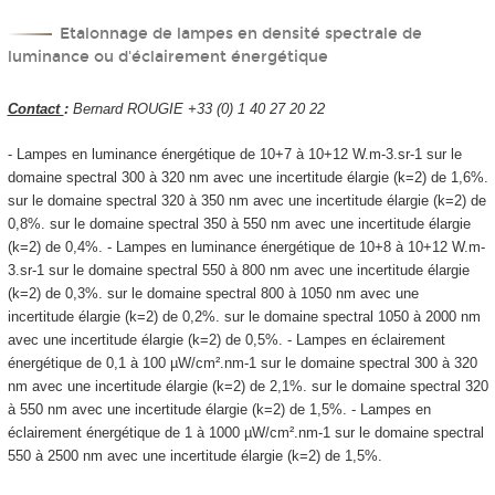
Etalonnage de lampes en densité spectrale de
luminance ou d'éclairement énergétique
Contact
:
Bernard ROUGIE +33 (0) 1 40 27 20 22
- Lampes en luminance énergétique de 10
+7
à 10
+12
W.m
-3
.sr
-1
sur le
domaine spectral 300 à 320 nm avec une incertitude élargie (k=2) de 1,6%.
sur le domaine spectral 320 à 350 nm avec une incertitude élargie (k=2) de
0,8%. sur le domaine spectral 350 à 550 nm avec une incertitude élargie
(k=2) de 0,4%. - Lampes en luminance énergétique de 10
+8
à 10
+12
W.m
-
3
.sr
-1
sur le domaine spectral 550 à 800 nm avec une incertitude élargie
(k=2) de 0,3%. sur le domaine spectral 800 à 1050 nm avec une
incertitude élargie (k=2) de 0,2%. sur le domaine spectral 1050 à 2000 nm
avec une incertitude élargie (k=2) de 0,5%. - Lampes en éclairement
énergétique de 0,1 à 100 µW/cm².nm
-1
sur le domaine spectral 300 à 320
nm avec une incertitude élargie (k=2) de 2,1%. sur le domaine spectral 320
à 550 nm avec une incertitude élargie (k=2) de 1,5%. - Lampes en
éclairement énergétique de 1 à 1000 µW/cm².nm
-1
sur le domaine spectral
550 à 2500 nm avec une incertitude élargie (k=2) de 1,5%.