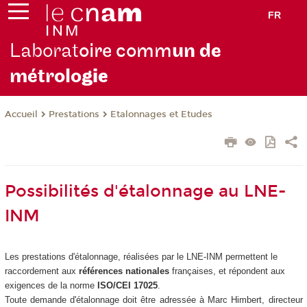
FR
Laborat
oire comm
un de
métrolo
gie
Prestations
Etalonnages et Etudes
Accueil
Possibilités d'étalonnage au LNE-
INM
Les prestations d'étalonnage, réalisées par le LNE-INM permettent le
raccordement aux
références nationales
françaises, et répondent aux
exigences de la norme
ISO/CEI 17025
.
Toute demande d'étalonnage doit être adressée à Marc Himbert, directeur