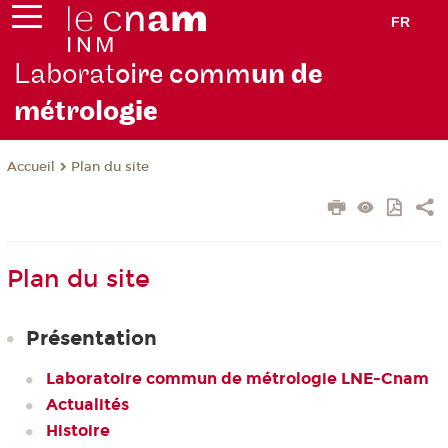
FR
Laborat
oire comm
un de
métrolo
gie
Plan du site
Accueil
Plan du site
Présentation
Laboratoire commun de métrologie LNE-Cnam
Actualités
Histoire