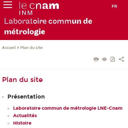
FR
Laborat
oire comm
un de
métrolo
gie
Plan du site
Accueil
Plan du site
Présentation
Laboratoire commun de métrologie LNE-Cnam
Actualités
Histoire