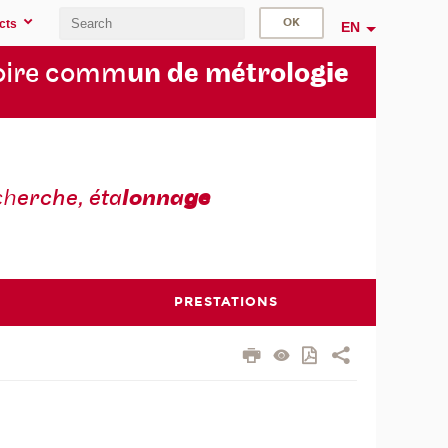
cts
EN
oire comm
un de métrolo
gie
ch
erche, éta
lonna
ge
PRESTATIONS