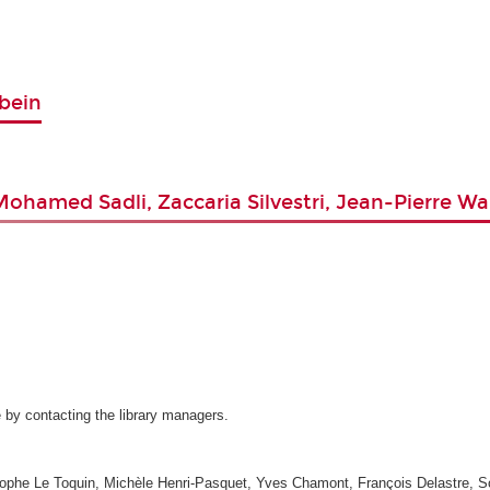
bein
hamed Sadli, Zaccaria Silvestri, Jean-Pierre Wa
 by contacting the library managers.
tophe Le Toquin, Michèle Henri-Pasquet, Yves Chamont, François Delastre, S