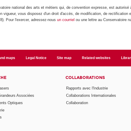
atoire national des arts et métiers qui, de convention expresse, est autorisé
n vigueur, vous disposez d'un droit d'accès, de modification, de rectification
978). Pour l'exercer, adressez-nous
un courriel
ou une lettre au Conservatoire na
 and maps
Legal Notice
Site map
Related websites
Libra
CHE
COLLABORATIONS
asers
Rapports avec l'Industrie
Grandeurs Associées
Collaborations Internationales
nts Optiques
Collaboration
rie
ns