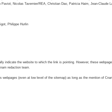
n Paviot, Nicolas Tavernier/REA, Christian Dao, Patricia Haim, Jean-Claude
igot, Philippe Hurlin
ly indicate the website to which the link is pointing. However, these webpages
 Cnam redaction team.
ts webpages (even at low level of the sitemap) as long as the mention of Cnam