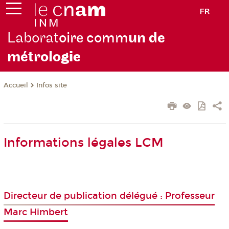
FR
Laborat
oire comm
un de
métrolo
gie
Infos site
Accueil
Informations légales LCM
Directeur de publication délégué : Professeur
Marc Himbert