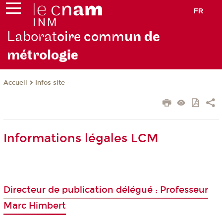
FR
Laborat
oire comm
un de
métrolo
gie
Infos site
Accueil
Informations légales LCM
Directeur de publication délégué : Professeur
Marc Himbert