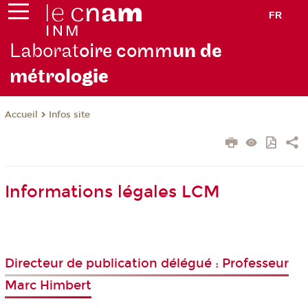
FR
Laborat
oire comm
un de
métrolo
gie
Infos site
Accueil
Informations légales LCM
Directeur de publication délégué : Professeur
Marc Himbert