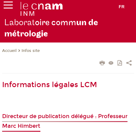
FR
Laborat
oire comm
un de
métrolo
gie
Infos site
Accueil
Informations légales LCM
Directeur de publication délégué : Professeur
Marc Himbert