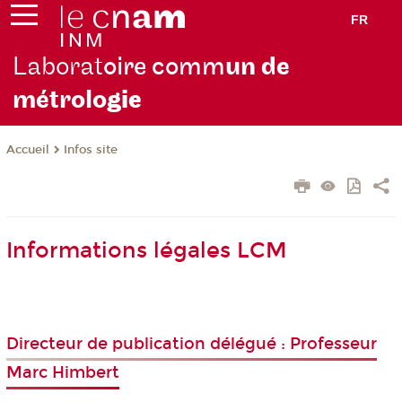
FR
Laborat
oire comm
un de
métrolo
gie
Infos site
Accueil
Informations légales LCM
Directeur de publication délégué : Professeur
Marc Himbert