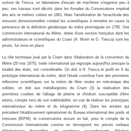
surtout de Tresca, un laboratoire d'essais de machines s'organise peu à
peu; ses travaux sont décrits dans les Annales du Conservatoire impérial
des arts et métiers créées en 1861. Mais l'amélioration de l'exactitude des
mesures dimensionnelles conduit les scientifiques à remettre en cause la
pertinence de la définition géodésique du mètre promulguée en 1795. Une
commission international du Mètre, dotée d'une section française dont les
administrateurs et scientifiques du Cnam (A. Morin et G. Tresca) sont les
pivots, fut mise en place.
Le rôle technique joué par le Cnam dans l'élaboration de la convention du
Mètre (20 mai 1875), traité international qui regroupe aujourd'hui presque la
totalité des états, est considérable. On doit à H. Tresca le profil en X du
prototype international du mètre, dont l'étude constitue l'une des premières
reflexions scientifiques sur la notion de fibre neutre en mécanique des
solides; on doit aux métallurgistes du Cnam (3) la réalisation des
premières coulées de l'alliage de platine et d'iridium susceptible d'être
retenu, compte tenu de son inaltérabilité, en vue de réaliser les prototypes
internationaux du mètre et du kilogramme (4). Dans les années qui
précèdent l'établissement opérationnel du Bureau international des poids et
mesures (BIPM), le conservatoire assure en fait, pour le compte de la
Commission Internationale comme en témoignent les procès verbaux
d'étalonnages disponibles, de nombreux raccordements d'étalons