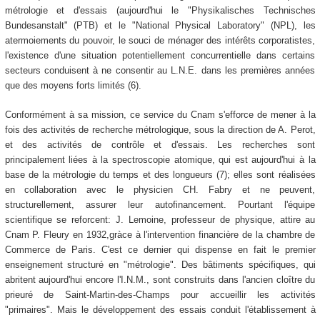
métrologie et d'essais (aujourd'hui le "Physikalisches Technisches
Bundesanstalt" (PTB) et le "National Physical Laboratory" (NPL), les
atermoiements du pouvoir, le souci de ménager des intérêts corporatistes,
l'existence d'une situation potentiellement concurrentielle dans certains
secteurs conduisent à ne consentir au L.N.E. dans les premières années
que des moyens forts limités (6).
Conformément à sa mission, ce service du Cnam s'efforce de mener à la
fois des activités de recherche métrologique, sous la direction de A. Perot,
et des activités de contrôle et d'essais. Les recherches sont
principalement liées à la spectroscopie atomique, qui est aujourd'hui à la
base de la métrologie du temps et des longueurs (7); elles sont réalisées
en collaboration avec le physicien CH. Fabry et ne peuvent,
structurellement, assurer leur autofinancement. Pourtant l'équipe
scientifique se reforcent: J. Lemoine, professeur de physique, attire au
Cnam P. Fleury en 1932,gràce à l'intervention financière de la chambre de
Commerce de Paris. C'est ce dernier qui dispense en fait le premier
enseignement structuré en "métrologie". Des bâtiments spécifiques, qui
abritent aujourd'hui encore l'I.N.M., sont construits dans l'ancien cloître du
prieuré de Saint-Martin-des-Champs pour accueillir les activités
"primaires". Mais le développement des essais conduit l'établissement à