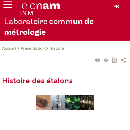
FR
Laborat
oire comm
un de
métrolo
gie
Présentation
Histoire
Accueil
Histoire des étalons