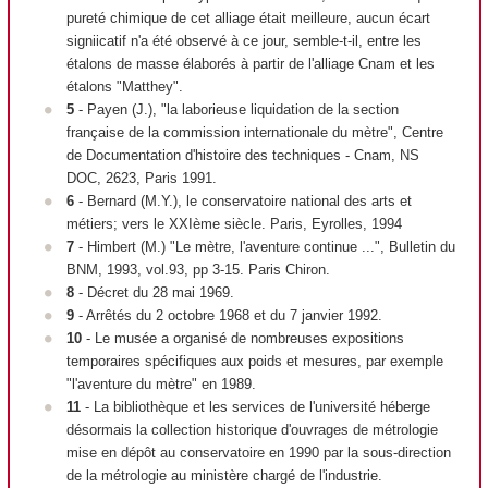
pureté chimique de cet alliage était meilleure, aucun écart
signiicatif n'a été observé à ce jour, semble-t-il, entre les
étalons de masse élaborés à partir de l'alliage Cnam et les
étalons "Matthey".
5
- Payen (J.), "la laborieuse liquidation de la section
française de la commission internationale du mètre", Centre
de Documentation d'histoire des techniques - Cnam, NS
DOC, 2623, Paris 1991.
6
- Bernard (M.Y.), le conservatoire national des arts et
métiers; vers le XXI
ème
siècle. Paris, Eyrolles, 1994
7
- Himbert (M.) "Le mètre, l'aventure continue ...", Bulletin du
BNM, 1993, vol.93, pp 3-15. Paris Chiron.
8
- Décret du 28 mai 1969.
9
- Arrêtés du 2 octobre 1968 et du 7 janvier 1992.
10
- Le musée a organisé de nombreuses expositions
temporaires spécifiques aux poids et mesures, par exemple
"l'aventure du mètre" en 1989.
11
- La bibliothèque et les services de l'université héberge
désormais la collection historique d'ouvrages de métrologie
mise en dépôt au conservatoire en 1990 par la sous-direction
de la métrologie au ministère chargé de l'industrie.