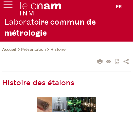
FR
Laborat
oire comm
un de
métrolo
gie
Présentation
Histoire
Accueil
Histoire des étalons