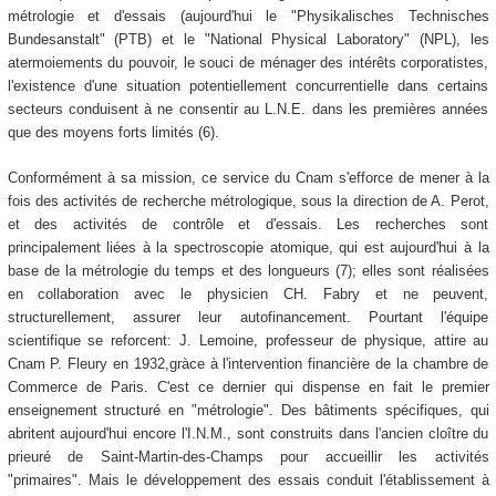
métrologie et d'essais (aujourd'hui le "Physikalisches Technisches
Bundesanstalt" (PTB) et le "National Physical Laboratory" (NPL), les
atermoiements du pouvoir, le souci de ménager des intérêts corporatistes,
l'existence d'une situation potentiellement concurrentielle dans certains
secteurs conduisent à ne consentir au L.N.E. dans les premières années
que des moyens forts limités (6).
Conformément à sa mission, ce service du Cnam s'efforce de mener à la
fois des activités de recherche métrologique, sous la direction de A. Perot,
et des activités de contrôle et d'essais. Les recherches sont
principalement liées à la spectroscopie atomique, qui est aujourd'hui à la
base de la métrologie du temps et des longueurs (7); elles sont réalisées
en collaboration avec le physicien CH. Fabry et ne peuvent,
structurellement, assurer leur autofinancement. Pourtant l'équipe
scientifique se reforcent: J. Lemoine, professeur de physique, attire au
Cnam P. Fleury en 1932,gràce à l'intervention financière de la chambre de
Commerce de Paris. C'est ce dernier qui dispense en fait le premier
enseignement structuré en "métrologie". Des bâtiments spécifiques, qui
abritent aujourd'hui encore l'I.N.M., sont construits dans l'ancien cloître du
prieuré de Saint-Martin-des-Champs pour accueillir les activités
"primaires". Mais le développement des essais conduit l'établissement à