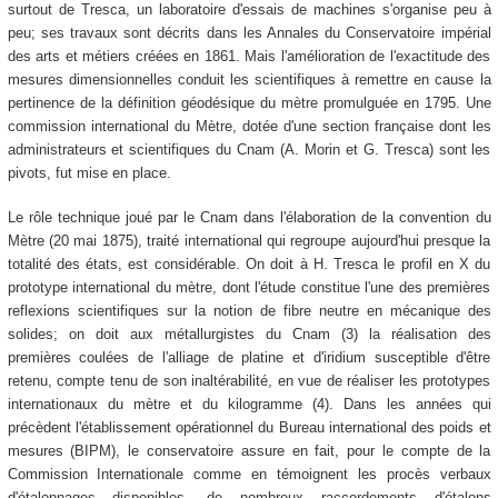
surtout de Tresca, un laboratoire d'essais de machines s'organise peu à
peu; ses travaux sont décrits dans les Annales du Conservatoire impérial
des arts et métiers créées en 1861. Mais l'amélioration de l'exactitude des
mesures dimensionnelles conduit les scientifiques à remettre en cause la
pertinence de la définition géodésique du mètre promulguée en 1795. Une
commission international du Mètre, dotée d'une section française dont les
administrateurs et scientifiques du Cnam (A. Morin et G. Tresca) sont les
pivots, fut mise en place.
Le rôle technique joué par le Cnam dans l'élaboration de la convention du
Mètre (20 mai 1875), traité international qui regroupe aujourd'hui presque la
totalité des états, est considérable. On doit à H. Tresca le profil en X du
prototype international du mètre, dont l'étude constitue l'une des premières
reflexions scientifiques sur la notion de fibre neutre en mécanique des
solides; on doit aux métallurgistes du Cnam (3) la réalisation des
premières coulées de l'alliage de platine et d'iridium susceptible d'être
retenu, compte tenu de son inaltérabilité, en vue de réaliser les prototypes
internationaux du mètre et du kilogramme (4). Dans les années qui
précèdent l'établissement opérationnel du Bureau international des poids et
mesures (BIPM), le conservatoire assure en fait, pour le compte de la
Commission Internationale comme en témoignent les procès verbaux
d'étalonnages disponibles, de nombreux raccordements d'étalons