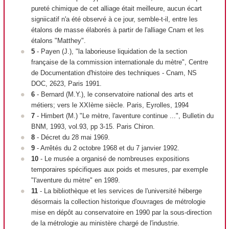
pureté chimique de cet alliage était meilleure, aucun écart
signiicatif n'a été observé à ce jour, semble-t-il, entre les
étalons de masse élaborés à partir de l'alliage Cnam et les
étalons "Matthey".
5
- Payen (J.), "la laborieuse liquidation de la section
française de la commission internationale du mètre", Centre
de Documentation d'histoire des techniques - Cnam, NS
DOC, 2623, Paris 1991.
6
- Bernard (M.Y.), le conservatoire national des arts et
métiers; vers le XXI
ème
siècle. Paris, Eyrolles, 1994
7
- Himbert (M.) "Le mètre, l'aventure continue ...", Bulletin du
BNM, 1993, vol.93, pp 3-15. Paris Chiron.
8
- Décret du 28 mai 1969.
9
- Arrêtés du 2 octobre 1968 et du 7 janvier 1992.
10
- Le musée a organisé de nombreuses expositions
temporaires spécifiques aux poids et mesures, par exemple
"l'aventure du mètre" en 1989.
11
- La bibliothèque et les services de l'université héberge
désormais la collection historique d'ouvrages de métrologie
mise en dépôt au conservatoire en 1990 par la sous-direction
de la métrologie au ministère chargé de l'industrie.