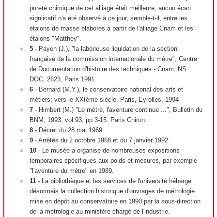
pureté chimique de cet alliage était meilleure, aucun écart
signiicatif n'a été observé à ce jour, semble-t-il, entre les
étalons de masse élaborés à partir de l'alliage Cnam et les
étalons "Matthey".
5
- Payen (J.), "la laborieuse liquidation de la section
française de la commission internationale du mètre", Centre
de Documentation d'histoire des techniques - Cnam, NS
DOC, 2623, Paris 1991.
6
- Bernard (M.Y.), le conservatoire national des arts et
métiers; vers le XXI
ème
siècle. Paris, Eyrolles, 1994
7
- Himbert (M.) "Le mètre, l'aventure continue ...", Bulletin du
BNM, 1993, vol.93, pp 3-15. Paris Chiron.
8
- Décret du 28 mai 1969.
9
- Arrêtés du 2 octobre 1968 et du 7 janvier 1992.
10
- Le musée a organisé de nombreuses expositions
temporaires spécifiques aux poids et mesures, par exemple
"l'aventure du mètre" en 1989.
11
- La bibliothèque et les services de l'université héberge
désormais la collection historique d'ouvrages de métrologie
mise en dépôt au conservatoire en 1990 par la sous-direction
de la métrologie au ministère chargé de l'industrie.