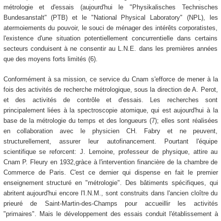
métrologie et d'essais (aujourd'hui le "Physikalisches Technisches
Bundesanstalt" (PTB) et le "National Physical Laboratory" (NPL), les
atermoiements du pouvoir, le souci de ménager des intérêts corporatistes,
l'existence d'une situation potentiellement concurrentielle dans certains
secteurs conduisent à ne consentir au L.N.E. dans les premières années
que des moyens forts limités (6).
Conformément à sa mission, ce service du Cnam s'efforce de mener à la
fois des activités de recherche métrologique, sous la direction de A. Perot,
et des activités de contrôle et d'essais. Les recherches sont
principalement liées à la spectroscopie atomique, qui est aujourd'hui à la
base de la métrologie du temps et des longueurs (7); elles sont réalisées
en collaboration avec le physicien CH. Fabry et ne peuvent,
structurellement, assurer leur autofinancement. Pourtant l'équipe
scientifique se reforcent: J. Lemoine, professeur de physique, attire au
Cnam P. Fleury en 1932,gràce à l'intervention financière de la chambre de
Commerce de Paris. C'est ce dernier qui dispense en fait le premier
enseignement structuré en "métrologie". Des bâtiments spécifiques, qui
abritent aujourd'hui encore l'I.N.M., sont construits dans l'ancien cloître du
prieuré de Saint-Martin-des-Champs pour accueillir les activités
"primaires". Mais le développement des essais conduit l'établissement à