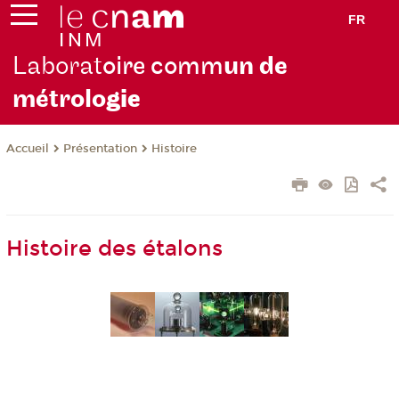
FR
Laborat
oire comm
un de
métrolo
gie
Présentation
Histoire
Accueil
Histoire des étalons