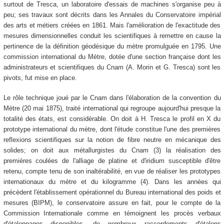
surtout de Tresca, un laboratoire d'essais de machines s'organise peu à
peu; ses travaux sont décrits dans les Annales du Conservatoire impérial
des arts et métiers créées en 1861. Mais l'amélioration de l'exactitude des
mesures dimensionnelles conduit les scientifiques à remettre en cause la
pertinence de la définition géodésique du mètre promulguée en 1795. Une
commission international du Mètre, dotée d'une section française dont les
administrateurs et scientifiques du Cnam (A. Morin et G. Tresca) sont les
pivots, fut mise en place.
Le rôle technique joué par le Cnam dans l'élaboration de la convention du
Mètre (20 mai 1875), traité international qui regroupe aujourd'hui presque la
totalité des états, est considérable. On doit à H. Tresca le profil en X du
prototype international du mètre, dont l'étude constitue l'une des premières
reflexions scientifiques sur la notion de fibre neutre en mécanique des
solides; on doit aux métallurgistes du Cnam (3) la réalisation des
premières coulées de l'alliage de platine et d'iridium susceptible d'être
retenu, compte tenu de son inaltérabilité, en vue de réaliser les prototypes
internationaux du mètre et du kilogramme (4). Dans les années qui
précèdent l'établissement opérationnel du Bureau international des poids et
mesures (BIPM), le conservatoire assure en fait, pour le compte de la
Commission Internationale comme en témoignent les procès verbaux
d'étalonnages disponibles, de nombreux raccordements d'étalons