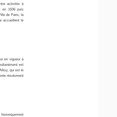
tre activités à
NE en 1936 puis
ille de Paris, la
 accueillent le
ise en vigueur à
imultanément est
llisy, qui est le
iente résolument
 historiquement