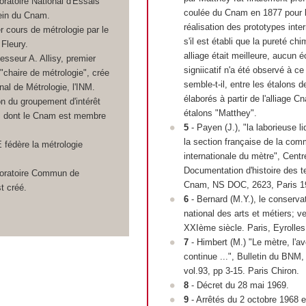
oratoire National d'Essais
coulée du Cnam en 1877 pour 
ein du Cnam.
réalisation des prototypes inte
r cours de métrologie par le
s'il est établi que la pureté ch
 Fleury.
alliage était meilleure, aucun é
esseur A. Allisy, premier
signiicatif n'a été observé à ce 
e "chaire de métrologie", crée
semble-t-il, entre les étalons 
onal de Métrologie, l'INM.
élaborés à partir de l'alliage C
on du groupement d'intérêt
étalons "Matthey".
. dont le Cnam est membre
5
- Payen (J.), "la laborieuse li
la section française de la com
 fédère la métrologie
internationale du mètre", Centr
Documentation d'histoire des t
boratoire Commun de
Cnam, NS DOC, 2623, Paris 1
t créé.
6
- Bernard (M.Y.), le conservat
national des arts et métiers; ve
XXI
ème
siècle. Paris, Eyrolle
7
- Himbert (M.) "Le mètre, l'a
continue ...", Bulletin du BNM,
vol.93, pp 3-15. Paris Chiron.
8
- Décret du 28 mai 1969.
9
- Arrêtés du 2 octobre 1968 e