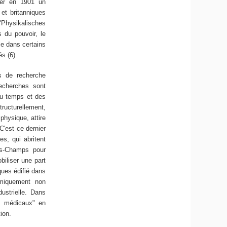
réer en 1901 un
 et britanniques
"Physikalisches
 du pouvoir, le
le dans certains
s (6).
s de recherche
recherches sont
 du temps et des
tructurellement,
physique, attire
C'est ce dernier
s, qui abritent
des-Champs pour
biliser une part
ques édifié dans
nomiquement non
dustrielle. Dans
es médicaux" en
ion.