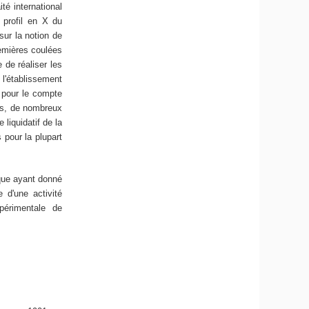
té international
 profil en X du
sur la notion de
remières coulées
e de réaliser les
'établissement
, pour le compte
es, de nombreux
 liquidatif de la
 pour la plupart
ique ayant donné
 d'une activité
périmentale de