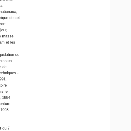
la
rnationaux;
imique de cet
cart
jour,
de masse
nam et les
quidation de
mission
e de
echniques -
991.
oire
rs le
s, 1994
venture
 1993,
t du 7