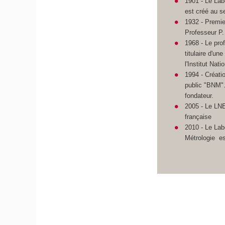
1901 - Le Lab
est créé au s
1932 - Premie
Professeur P.
1968 - Le prof
titulaire d'un
l'Institut Nati
1994 - Créati
public "BNM"
fondateur.
2005 - Le LNE
française
2010 - Le La
Métrologie es