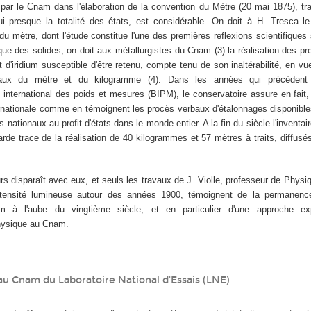
par le Cnam dans l'élaboration de la convention du Mètre (20 mai 1875), trai
ui presque la totalité des états, est considérable. On doit à H. Tresca le
 du mètre, dont l'étude constitue l'une des premières reflexions scientifiques 
que des solides; on doit aux métallurgistes du Cnam (3) la réalisation des p
et d'iridium susceptible d'être retenu, compte tenu de son inaltérabilité, en vu
onaux du mètre et du kilogramme (4). Dans les années qui précèdent l
 international des poids et mesures (BIPM), le conservatoire assure en fait
rnationale comme en témoignent les procès verbaux d'étalonnages disponibl
nationaux au profit d'états dans le monde entier. A la fin du siècle l'inventaire
arde trace de la réalisation de 40 kilogrammes et 57 mètres à traits, diffusés
eurs disparaît avec eux, et seuls les travaux de J. Violle, professeur de Phys
ntensité lumineuse autour des années 1900, témoignent de la permanence
 à l'aube du vingtième siècle, et en particulier d'une approche ex
physique au Cnam.
au Cnam du Laboratoire National d'Essais (LNE)