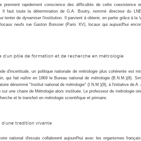
le prennent rapidement conscience des difficultés de cette coexistence en
tes. Il faut toute la détermination de G.A. Boutry, nommé directeur du L
 tenter de dynamiser l'institution. Il parvient à obtenir, en partie grâce à la V
locaux neufs rue Gaston Boissier (Paris XV), locaux qui aujourd'hui encore
 d'un pôle de formation et de recherche en métrologie
de d'incertitude, un politique nationale de métrologie plus cohérente est m
rain, qui fait naître en 1969 le Bureau national de métrologie (B.N.M.)(8). S
ire dénommé "Institut national de métrologie" (I.N.M.)(9), à l'initiative de A. A
 sur une chaire de Métrologie alors instituée. Le professeur de métrologie or
cherche et le transfert en métrologie scientifique et primaire.
 d'une tradition vivante
ire national d'essais collaborent aujourd'hui avec les organismes français