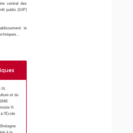
ire central des
rêt public (GIP)
ablissement: le
echniques...
iques
III.
ulture et du
1848.
imiste H.
 à l'Ecole
-Bretagne
éré à la