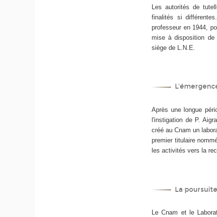
Les autorités de tutel
finalités si différen
professeur en 1944, pour
mise à disposition de 
siège de L.N.E.
L'émergence
Après une longue pério
l'instigation de P. Aig
créé au Cnam un laborato
premier titulaire nommé
les activités vers la re
La poursuite
Le Cnam et le Laborato