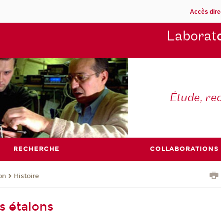
Accès dire
Laborat
Étude, re
RECHERCHE
COLLABORATIONS
on
Histoire
s étalons