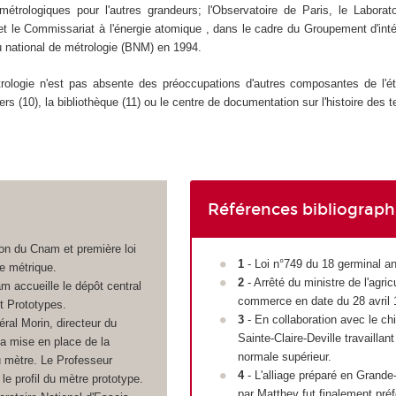
trologiques pour l'autres grandeurs; l'Observatoire de Paris, le Laborato
 et le Commissariat à l'énergie atomique , dans le cadre du Groupement d'inté
au national de métrologie (BNM) en 1994.
rologie n'est pas absente des préoccupations d'autres composantes de l'ét
rs (10), la bibliothèque (11) ou le centre de documentation sur l'histoire des t
Références bibliograph
e
ion du Cnam et première loi
1
- Loi n°749 du 18 germinal an 
e métrique.
2
- Arrêté du ministre de l'agric
m accueille le dépôt central
commerce en date du 28 avril 
t Prototypes.
3
- En collaboration avec le ch
éral Morin, directeur du
Sainte-Claire-Deville travaillant
la mise en place de la
normale supérieur.
 mètre. Le Professeur
4
- L'alliage préparé en Grande
 le profil du mètre prototype.
par Matthey fut finalement préf