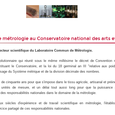
e métrologie au Conservatoire national des arts e
recteur scientifique du Laboratoire Commun de Métrologie.
évolutionnaire qui réunit sous le même millésime le décret de Convention 
stituant le Conservatoire, et la loi du 18 germinal an III "relative aux po
'usage du Système métrique et de la division décimale des nombres.
s de cinquante ans pour que s'impose dans le tissu agricole, artisanal et préin
 unités de mesure, et un délai tout aussi long pour que la puissance 
 des responsabilités nationales dans le domaine de la métrologie.
 siècles d'expérience et de travail scientifique en métrologie, l'établ
ercice partagé de ces responsabilités nationales.