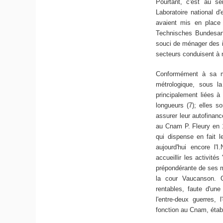
Pourtant, c'est au se
Laboratoire national d
avaient mis en place 
Technisches Bundesans
souci de ménager des in
secteurs conduisent à 
Conformément à sa mi
métrologique, sous la
principalement liées à
longueurs (7); elles s
assurer leur autofinanc
au Cnam P. Fleury en 1
qui dispense en fait l
aujourd'hui encore l'
accueillir les activité
prépondérante de ses m
la cour Vaucanson. Ce
rentables, faute d'une
l'entre-deux guerres,
fonction au Cnam, établ