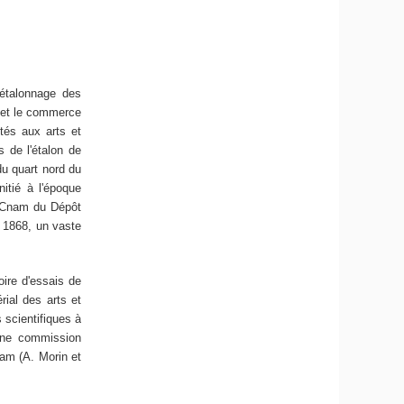
'étalonnage des
e et le commerce
tés aux arts et
 de l'étalon de
du quart nord du
itié à l'époque
au Cnam du Dépôt
n 1868, un vaste
oire d'essais de
ial des arts et
 scientifiques à
Une commission
nam (A. Morin et