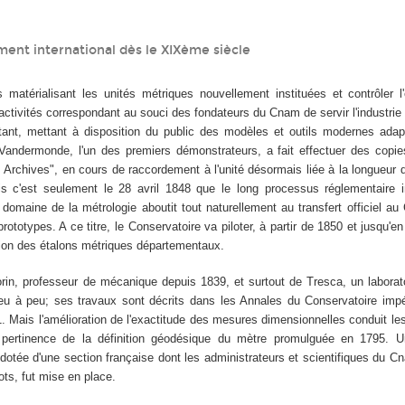
ent international dès le XIX
ème
siècle
 matérialisant les unités métriques nouvellement instituées et contrôler l
activités correspondant au souci des fondateurs du Cnam de servir l'industri
tant, mettant à disposition du public des modèles et outils modernes adap
andermonde, l'un des premiers démonstrateurs, a fait effectuer des copies
 Archives", en cours de raccordement à l'unité désormais liée à la longueur 
is c'est seulement le 28 avril 1848 que le long processus réglementaire in
e domaine de la métrologie aboutit tout naturellement au transfert officiel 
prototypes. A ce titre, le Conservatoire va piloter, à partir de 1850 et jusqu'e
ion des étalons métriques départementaux.
rin, professeur de mécanique depuis 1839, et surtout de Tresca, un laborat
u à peu; ses travaux sont décrits dans les Annales du Conservatoire impér
 Mais l'amélioration de l'exactitude des mesures dimensionnelles conduit les
 pertinence de la définition géodésique du mètre promulguée en 1795. 
 dotée d'une section française dont les administrateurs et scientifiques du C
ots, fut mise en place.