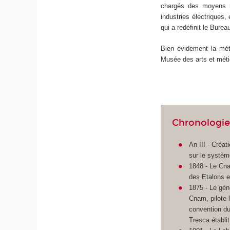
chargés des moyens mé
industries électriques,
qui a redéfinit le Bure
Bien évidement la mét
Musée des arts et métie
Chronologi
An III - Créat
sur le systèm
1848 - Le Cna
des Etalons e
1875 - Le gén
Cnam, pilote 
convention du
Tresca établit