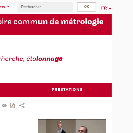
cts
FR
oire comm
un de métrolo
gie
ch
erche, éta
lonna
ge
PRESTATIONS