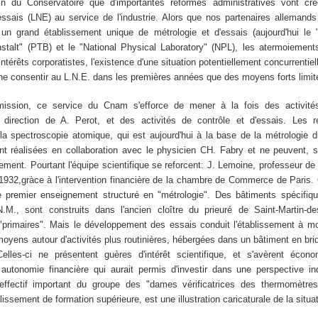
in du Conservatoire que d'importantes réformes administratives vont c
'essais (LNE) au service de l'industrie. Alors que nos partenaires allemands
un grand établissement unique de métrologie et d'essais (aujourd'hui le 
talt" (PTB) et le "National Physical Laboratory" (NPL), les atermoiements
térêts corporatistes, l'existence d'une situation potentiellement concurrentiel
ne consentir au L.N.E. dans les premières années que des moyens forts limité
ssion, ce service du Cnam s'efforce de mener à la fois des activité
 direction de A. Perot, et des activités de contrôle et d'essais. Les 
 la spectroscopie atomique, qui est aujourd'hui à la base de la métrologie
ont réalisées en collaboration avec le physicien CH. Fabry et ne peuvent, s
ement. Pourtant l'équipe scientifique se reforcent: J. Lemoine, professeur de 
932,gràce à l'intervention financière de la chambre de Commerce de Paris. 
e premier enseignement structuré en "métrologie". Des bâtiments spécifique
I.N.M., sont construits dans l'ancien cloître du prieuré de Saint-Martin-
s "primaires". Mais le développement des essais conduit l'établissement à mo
oyens autour d'activités plus routinières, hébergées dans un bâtiment en bri
lles-ci ne présentent guères d'intérêt scientifique, et s'avèrent éco
 autonomie financière qui aurait permis d'investir dans une perspective in
 l'effectif important du groupe des "dames vérificatrices des thermomètr
issement de formation supérieure, est une illustration caricaturale de la situat