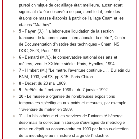
pureté chimique de cet alliage était meilleure, aucun écart
signiicatif n'a été observé à ce jour, semble-t-il, entre les
étalons de masse élaborés à partir de l'alliage Cnam et les
étalons "Matthey".
5
- Payen (J.), "la laborieuse liquidation de la section
française de la commission internationale du mètre", Centre
de Documentation d'histoire des techniques - Cnam, NS
DOC, 2623, Paris 1991.
6
- Bernard (M.Y.), le conservatoire national des arts et
métiers; vers le XXI
ème
siècle. Paris, Eyrolles, 1994
7
- Himbert (M.) "Le mètre, l'aventure continue ...", Bulletin du
BNM, 1993, vol.93, pp 3-15. Paris Chiron.
8
- Décret du 28 mai 1969.
9
- Arrêtés du 2 octobre 1968 et du 7 janvier 1992.
10
- Le musée a organisé de nombreuses expositions
temporaires spécifiques aux poids et mesures, par exemple
"l'aventure du mètre" en 1989.
11
- La bibliothèque et les services de l'université héberge
désormais la collection historique d'ouvrages de métrologie
mise en dépôt au conservatoire en 1990 par la sous-direction
de la métrologie au ministère chargé de l'industrie.