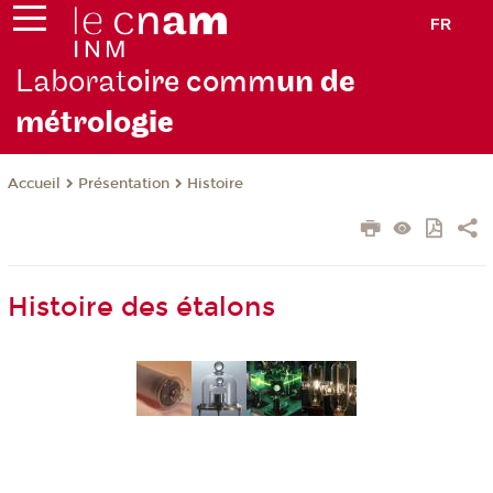
FR
Laborat
oire comm
un de
métrolo
gie
Présentation
Histoire
Accueil
Histoire des étalons