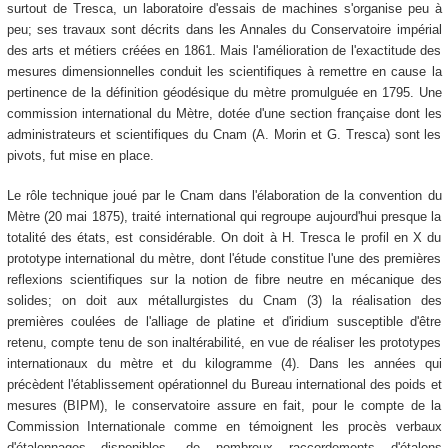
surtout de Tresca, un laboratoire d'essais de machines s'organise peu à
peu; ses travaux sont décrits dans les Annales du Conservatoire impérial
des arts et métiers créées en 1861. Mais l'amélioration de l'exactitude des
mesures dimensionnelles conduit les scientifiques à remettre en cause la
pertinence de la définition géodésique du mètre promulguée en 1795. Une
commission international du Mètre, dotée d'une section française dont les
administrateurs et scientifiques du Cnam (A. Morin et G. Tresca) sont les
pivots, fut mise en place.
Le rôle technique joué par le Cnam dans l'élaboration de la convention du
Mètre (20 mai 1875), traité international qui regroupe aujourd'hui presque la
totalité des états, est considérable. On doit à H. Tresca le profil en X du
prototype international du mètre, dont l'étude constitue l'une des premières
reflexions scientifiques sur la notion de fibre neutre en mécanique des
solides; on doit aux métallurgistes du Cnam (3) la réalisation des
premières coulées de l'alliage de platine et d'iridium susceptible d'être
retenu, compte tenu de son inaltérabilité, en vue de réaliser les prototypes
internationaux du mètre et du kilogramme (4). Dans les années qui
précèdent l'établissement opérationnel du Bureau international des poids et
mesures (BIPM), le conservatoire assure en fait, pour le compte de la
Commission Internationale comme en témoignent les procès verbaux
d'étalonnages disponibles, de nombreux raccordements d'étalons