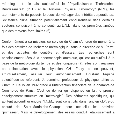
métrologie et d'essais (aujourd'hui le "Physikalisches Technisches
Bundesanstalt" (PTB) et le "National Physical Laboratory" (NPL), les
atermoiements du pouvoir, le souci de ménager des intérêts corporatistes,
l'existence d'une situation potentiellement concurrentielle dans certains
secteurs conduisent à ne consentir au L.N.E. dans les premières années
que des moyens forts limités (6).
Conformément à sa mission, ce service du Cnam s'efforce de mener à la
fois des activités de recherche métrologique, sous la direction de A. Perot,
et des activités de contrôle et d'essais. Les recherches sont
principalement liées à la spectroscopie atomique, qui est aujourd'hui à la
base de la métrologie du temps et des longueurs (7); elles sont réalisées
en collaboration avec le physicien CH. Fabry et ne peuvent,
structurellement, assurer leur autofinancement. Pourtant l'équipe
scientifique se reforcent: J. Lemoine, professeur de physique, attire au
Cnam P. Fleury en 1932,gràce à l'intervention financière de la chambre de
Commerce de Paris. C'est ce dernier qui dispense en fait le premier
enseignement structuré en "métrologie". Des bâtiments spécifiques, qui
abritent aujourd'hui encore l'I.N.M., sont construits dans l'ancien cloître du
prieuré de Saint-Martin-des-Champs pour accueillir les activités
"primaires". Mais le développement des essais conduit l'établissement à