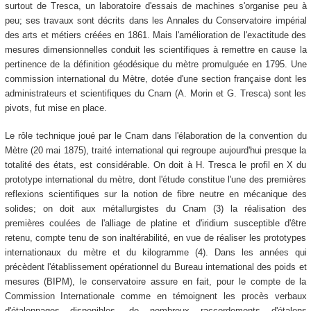
surtout de Tresca, un laboratoire d'essais de machines s'organise peu à
peu; ses travaux sont décrits dans les Annales du Conservatoire impérial
des arts et métiers créées en 1861. Mais l'amélioration de l'exactitude des
mesures dimensionnelles conduit les scientifiques à remettre en cause la
pertinence de la définition géodésique du mètre promulguée en 1795. Une
commission international du Mètre, dotée d'une section française dont les
administrateurs et scientifiques du Cnam (A. Morin et G. Tresca) sont les
pivots, fut mise en place.
Le rôle technique joué par le Cnam dans l'élaboration de la convention du
Mètre (20 mai 1875), traité international qui regroupe aujourd'hui presque la
totalité des états, est considérable. On doit à H. Tresca le profil en X du
prototype international du mètre, dont l'étude constitue l'une des premières
reflexions scientifiques sur la notion de fibre neutre en mécanique des
solides; on doit aux métallurgistes du Cnam (3) la réalisation des
premières coulées de l'alliage de platine et d'iridium susceptible d'être
retenu, compte tenu de son inaltérabilité, en vue de réaliser les prototypes
internationaux du mètre et du kilogramme (4). Dans les années qui
précèdent l'établissement opérationnel du Bureau international des poids et
mesures (BIPM), le conservatoire assure en fait, pour le compte de la
Commission Internationale comme en témoignent les procès verbaux
d'étalonnages disponibles, de nombreux raccordements d'étalons