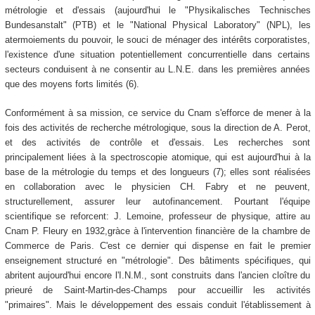
métrologie et d'essais (aujourd'hui le "Physikalisches Technisches
Bundesanstalt" (PTB) et le "National Physical Laboratory" (NPL), les
atermoiements du pouvoir, le souci de ménager des intérêts corporatistes,
l'existence d'une situation potentiellement concurrentielle dans certains
secteurs conduisent à ne consentir au L.N.E. dans les premières années
que des moyens forts limités (6).
Conformément à sa mission, ce service du Cnam s'efforce de mener à la
fois des activités de recherche métrologique, sous la direction de A. Perot,
et des activités de contrôle et d'essais. Les recherches sont
principalement liées à la spectroscopie atomique, qui est aujourd'hui à la
base de la métrologie du temps et des longueurs (7); elles sont réalisées
en collaboration avec le physicien CH. Fabry et ne peuvent,
structurellement, assurer leur autofinancement. Pourtant l'équipe
scientifique se reforcent: J. Lemoine, professeur de physique, attire au
Cnam P. Fleury en 1932,gràce à l'intervention financière de la chambre de
Commerce de Paris. C'est ce dernier qui dispense en fait le premier
enseignement structuré en "métrologie". Des bâtiments spécifiques, qui
abritent aujourd'hui encore l'I.N.M., sont construits dans l'ancien cloître du
prieuré de Saint-Martin-des-Champs pour accueillir les activités
"primaires". Mais le développement des essais conduit l'établissement à