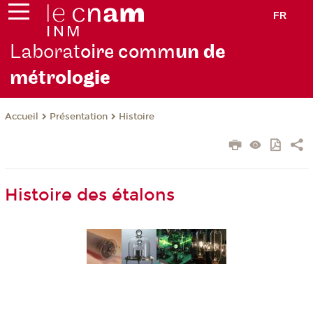
FR
Laborat
oire comm
un de
métrolo
gie
Présentation
Histoire
Accueil
Histoire des étalons