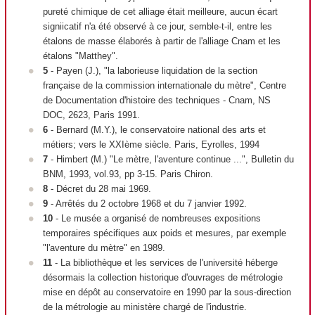
pureté chimique de cet alliage était meilleure, aucun écart
signiicatif n'a été observé à ce jour, semble-t-il, entre les
étalons de masse élaborés à partir de l'alliage Cnam et les
étalons "Matthey".
5
- Payen (J.), "la laborieuse liquidation de la section
française de la commission internationale du mètre", Centre
de Documentation d'histoire des techniques - Cnam, NS
DOC, 2623, Paris 1991.
6
- Bernard (M.Y.), le conservatoire national des arts et
métiers; vers le XXI
ème
siècle. Paris, Eyrolles, 1994
7
- Himbert (M.) "Le mètre, l'aventure continue ...", Bulletin du
BNM, 1993, vol.93, pp 3-15. Paris Chiron.
8
- Décret du 28 mai 1969.
9
- Arrêtés du 2 octobre 1968 et du 7 janvier 1992.
10
- Le musée a organisé de nombreuses expositions
temporaires spécifiques aux poids et mesures, par exemple
"l'aventure du mètre" en 1989.
11
- La bibliothèque et les services de l'université héberge
désormais la collection historique d'ouvrages de métrologie
mise en dépôt au conservatoire en 1990 par la sous-direction
de la métrologie au ministère chargé de l'industrie.