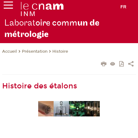
FR
Laborat
oire comm
un de
métrolo
gie
Présentation
Histoire
Accueil
Histoire des étalons