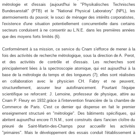
métrologie et d'essais (aujourd'hui le "Physikalisches Technisches
Bundesanstalt" (PTB) et le "National Physical Laboratory" (NPL), les
atermoiements du pouvoir, le souci de ménager des intérêts corporatistes,
l'existence d'une situation potentiellement concurrentielle dans certains
secteurs conduisent à ne consentir au L.N.E. dans les premières années
que des moyens forts limités (6).
Conformément à sa mission, ce service du Cnam s'efforce de mener à la
fois des activités de recherche métrologique, sous la direction de A. Perot,
et des activités de contrôle et d'essais. Les recherches sont
principalement liées à la spectroscopie atomique, qui est aujourd'hui à la
base de la métrologie du temps et des longueurs (7); elles sont réalisées
en collaboration avec le physicien CH. Fabry et ne peuvent,
structurellement, assurer leur autofinancement. Pourtant l'équipe
scientifique se reforcent: J. Lemoine, professeur de physique, attire au
Cnam P. Fleury en 1932,gràce à l'intervention financière de la chambre de
Commerce de Paris. C'est ce dernier qui dispense en fait le premier
enseignement structuré en "métrologie". Des bâtiments spécifiques, qui
abritent aujourd'hui encore l'I.N.M., sont construits dans l'ancien cloître du
prieuré de Saint-Martin-des-Champs pour accueillir les activités
"primaires". Mais le développement des essais conduit l'établissement à