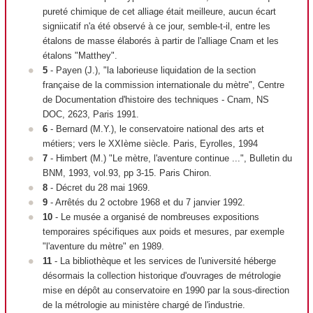
pureté chimique de cet alliage était meilleure, aucun écart
signiicatif n'a été observé à ce jour, semble-t-il, entre les
étalons de masse élaborés à partir de l'alliage Cnam et les
étalons "Matthey".
5
- Payen (J.), "la laborieuse liquidation de la section
française de la commission internationale du mètre", Centre
de Documentation d'histoire des techniques - Cnam, NS
DOC, 2623, Paris 1991.
6
- Bernard (M.Y.), le conservatoire national des arts et
métiers; vers le XXI
ème
siècle. Paris, Eyrolles, 1994
7
- Himbert (M.) "Le mètre, l'aventure continue ...", Bulletin du
BNM, 1993, vol.93, pp 3-15. Paris Chiron.
8
- Décret du 28 mai 1969.
9
- Arrêtés du 2 octobre 1968 et du 7 janvier 1992.
10
- Le musée a organisé de nombreuses expositions
temporaires spécifiques aux poids et mesures, par exemple
"l'aventure du mètre" en 1989.
11
- La bibliothèque et les services de l'université héberge
désormais la collection historique d'ouvrages de métrologie
mise en dépôt au conservatoire en 1990 par la sous-direction
de la métrologie au ministère chargé de l'industrie.