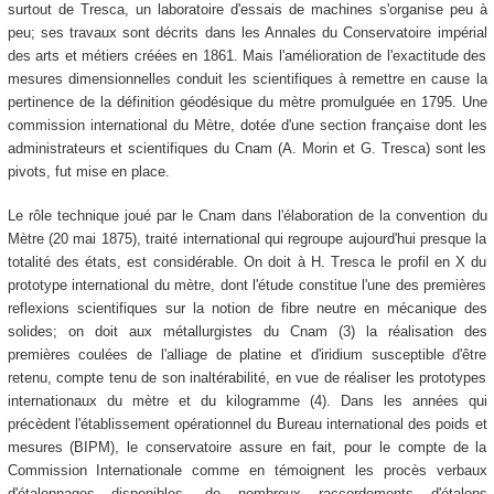
surtout de Tresca, un laboratoire d'essais de machines s'organise peu à
peu; ses travaux sont décrits dans les Annales du Conservatoire impérial
des arts et métiers créées en 1861. Mais l'amélioration de l'exactitude des
mesures dimensionnelles conduit les scientifiques à remettre en cause la
pertinence de la définition géodésique du mètre promulguée en 1795. Une
commission international du Mètre, dotée d'une section française dont les
administrateurs et scientifiques du Cnam (A. Morin et G. Tresca) sont les
pivots, fut mise en place.
Le rôle technique joué par le Cnam dans l'élaboration de la convention du
Mètre (20 mai 1875), traité international qui regroupe aujourd'hui presque la
totalité des états, est considérable. On doit à H. Tresca le profil en X du
prototype international du mètre, dont l'étude constitue l'une des premières
reflexions scientifiques sur la notion de fibre neutre en mécanique des
solides; on doit aux métallurgistes du Cnam (3) la réalisation des
premières coulées de l'alliage de platine et d'iridium susceptible d'être
retenu, compte tenu de son inaltérabilité, en vue de réaliser les prototypes
internationaux du mètre et du kilogramme (4). Dans les années qui
précèdent l'établissement opérationnel du Bureau international des poids et
mesures (BIPM), le conservatoire assure en fait, pour le compte de la
Commission Internationale comme en témoignent les procès verbaux
d'étalonnages disponibles, de nombreux raccordements d'étalons