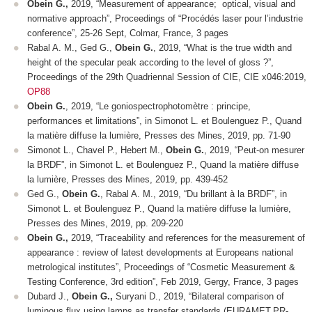
Obein G.
,
2019, “Measurement of appearance; optical, visual and
normative approach”, Proceedings of “Procédés laser pour l’industrie
conference”, 25-26 Sept, Colmar, France, 3 pages
Rabal A. M., Ged G.,
Obein G.
, 2019, “What is the true width and
height of the specular peak according to the level of gloss ?”,
Proceedings of the 29
th
Quadriennal Session of CIE, CIE x046:2019,
OP88
Obein G.
, 2019, “Le goniospectrophotomètre : principe,
performances et limitations”, in Simonot L. et Boulenguez P.,
Quand
la matière diffuse la lumière
, Presses des Mines, 2019, pp. 71-90
Simonot L., Chavel P., Hebert M.,
Obein G.
, 2019, “Peut-on mesurer
la BRDF”, in Simonot L. et Boulenguez P.,
Quand la matière diffuse
la lumière
, Presses des Mines, 2019, pp. 439-452
Ged G.,
Obein G.
, Rabal A. M., 2019, “Du brillant à la BRDF”, in
Simonot L. et Boulenguez P.,
Quand la matière diffuse la lumière
,
Presses des Mines, 2019, pp. 209-220
Obein G.
,
2019, “Traceability and references for the measurement of
appearance : review of latest developments at Europeans national
metrological institutes”, Proceedings of “Cosmetic Measurement &
Testing Conference, 3rd edition”, Feb 2019, Gergy, France, 3 pages
Dubard J.,
Obein G.,
Suryani D., 2019, “Bilateral comparison of
luminous flux using lamps as transfer standards (EURAMET.PR-