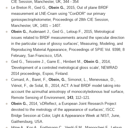
CIE Session
, Manchester, UK, 344 - 354
Le Breton R., Ged G.,
Obein G.
, 2015, Out of plane BRDF
measurement at LNE-Cnam using "ConDOR" our primary
goniospectrophotometer,
Proceedings of 28th CIE Session
,
Manchester, UK, 1401 – 1407.
Obein G.
, Audenaert J., Ged G., Leloup F., 2015, Metrological
issues related to BRDF measurements around the specular direction
in the particular case of glossy surfaces',
Measuring, Modeling, and
Reproducing Material Appearance
,
Proceedings of SPIE Vol. 9398
, 8
February, San Francisco, USA.
Ged G., Teisseire J., Garre E., Himbert M.,
Obein G
., 2014,
'Development of a controled metrological gloss scale',
NEWRAD
2014
proceedings
,
Espoo, Finland.
Comard, A., Baret, F.,
Obein, G.
, Simonot, L., Meneveaux, D.,
Viénot, F., de Solal, B., 2014, ACT: A leaf BRDF model taking into
account the azimuthal anisotropy of monocotyledonous leaf surface,
Remote Sensing of Environment
,
143
, 112–121.
Obein G.
, 2014, 'xDReflect, a European Joint Research Project
devoted to the metrology of the appearance of surfaces',
ISCC
Bridge Session at Color, Light & Appearance Week at NIST,
June,
Gaithersburg, USA.
Höpe A., Koo A., Forthmann C., Verdú F.M., Manoocheri F., Leloup