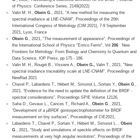
of Physics: Conference Series
, 2149(2022)
Valin M. H.,
Obein G
., 2021, "A new method for measuring the
spectral irradiance at LNE-CNAM", Proceedings of the 20
th
International Congress of Metrology (CIM 2021), 7-9 September
2021, Lyon, France
Obein G
., 2021, "The measurement of appearance",
Proceedings of
the International School of Physics "Enrico Fermi"
, Vol
206
: New
Frontiers for Metrology: From Biology and Chemistry to Quantum and
Data Science, IOP Press, pp 175 - 186
Valin M. H., Rougié B., Vissiere A.,
Obein G.,
Valin T., 2021, "New
spectral irradiance traceability scale at LNE-CNAM", Proceedings of
NewRad 2021
Chavel P., Labardens T., Hébert M., Simonot L.,Sortais Y.,
Obein G
.,
2021, “Evidence for the need to update the definition of the BRDF -
spectral considerations”,
Proceedings SPIE Volume 12126,
Saha D., Gevaux L., Cances T., Richard A.,
Obein G
., 2021,
“Development of a µBRDF goniospectrophotometer for BRDF
measurement on tiny surfaces”,
Proceedings of CIE2021
,
Labardens T., Chavel P., Sortain Y., Hébert M., Simonot L..,
Obein
G
., 2021, “Study and simulations of speckle effects on BRDF
measurements at very high angular resolution”,
Proceedings of the