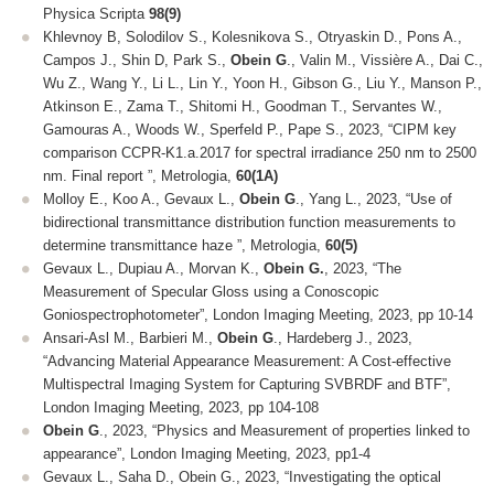
Physica Scripta
98(9)
Khlevnoy B, Solodilov S., Kolesnikova S., Otryaskin D., Pons A.,
Campos J., Shin D, Park S.,
Obein G
., Valin M., Vissière A., Dai C.,
Wu Z., Wang Y., Li L., Lin Y., Yoon H., Gibson G., Liu Y., Manson P.,
Atkinson E., Zama T., Shitomi H., Goodman T., Servantes W.,
Gamouras A., Woods W., Sperfeld P., Pape S., 2023, “CIPM key
comparison CCPR-K1.a.2017 for spectral irradiance 250 nm to 2500
nm. Final report ”, Metrologia,
60(1A)
Molloy E., Koo A., Gevaux L.,
Obein G
., Yang L., 2023, “Use of
bidirectional transmittance distribution function measurements to
determine transmittance haze ”, Metrologia,
60(5)
Gevaux L., Dupiau A., Morvan K.,
Obein G.
, 2023, “The
Measurement of Specular Gloss using a Conoscopic
Goniospectrophotometer”, London Imaging Meeting, 2023, pp 10-14
Ansari-Asl M., Barbieri M.,
Obein G
., Hardeberg J., 2023,
“Advancing Material Appearance Measurement: A Cost-effective
Multispectral Imaging System for Capturing SVBRDF and BTF”,
London Imaging Meeting, 2023, pp 104-108
Obein G
., 2023, “Physics and Measurement of properties linked to
appearance”, London Imaging Meeting, 2023, pp1-4
Gevaux L., Saha D., Obein G., 2023, “Investigating the optical