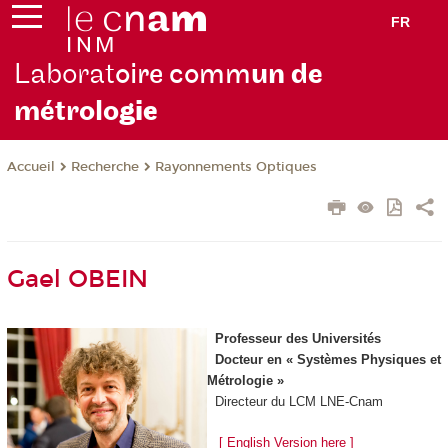
FR
Laborat
oire comm
un de
métrolo
gie
Recherche
Rayonnements Optiques
Accueil
Gael OBEIN
Professeur des Universités
Docteur en « Systèmes Physiques et
Métrologie »
Directeur du LCM LNE-Cnam
[ English Version here ]