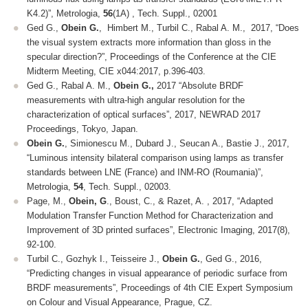
K4.2)”,
Metrologia,
56
(1A) , Tech. Suppl., 02001
Ged G.,
Obein G.
, Himbert M., Turbil C., Rabal A. M., 2017, “Does
the visual system extracts more information than gloss in the
specular direction?”,
Proceedings of the Conference at the CIE
Midterm Meeting, CIE x044:2017,
p.396-403.
Ged G., Rabal A. M.,
Obein G.,
2017 “Absolute BRDF
measurements with ultra-high angular resolution for the
characterization of optical surfaces”, 2017,
NEWRAD 2017
Proceedings
, Tokyo, Japan.
Obein G.
, Simionescu M., Dubard J., Seucan A., Bastie J., 2017,
“Luminous intensity bilateral comparison using lamps as transfer
standards between LNE (France) and INM-RO (Roumania)”,
Metrologia
,
54
, Tech. Suppl., 02003.
Page, M.,
Obein, G
., Boust, C., & Razet, A. , 2017, “Adapted
Modulation Transfer Function Method for Characterization and
Improvement of 3D printed surfaces”,
Electronic Imaging
,
2017
(8),
92-100.
Turbil C., Gozhyk I., Teisseire J.,
Obein G.
, Ged G., 2016,
“Predicting changes in visual appearance of periodic surface from
BRDF measurements”,
Proceedings of 4th CIE Expert Symposium
on Colour and Visual Appearance,
Prague, CZ.