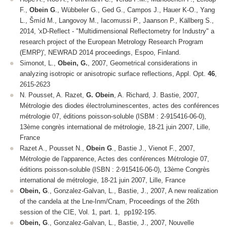
F.,
Obein G
., Wübbeler G., Ged G., Campos J., Hauer K-O., Yang
L., Šmíd M., Langovoy M., Iacomussi P., Jaanson P., Källberg S.,
2014, 'xD-Reflect - "Multidimensional Reflectometry for Industry" a
research project of the European Metrology Research Program
(EMRP)',
NEWRAD 2014
proceedings
,
Espoo, Finland.
Simonot, L.,
Obein, G.
, 2007, Geometrical considerations in
analyzing isotropic or anisotropic surface reflections,
Appl. Opt.
46
,
2615-2623
N. Pousset, A. Razet,
G. Obein
, A. Richard, J. Bastie, 2007,
Métrologie des diodes électroluminescentes,
actes des conférences
métrologie 07
, éditions poisson-soluble (ISBM : 2-915416-06-0),
13ème congrès international de métrologie, 18-21 juin 2007, Lille,
France
Razet A., Pousset N.,
Obein G
., Bastie J., Vienot F., 2007,
Métrologie de l'apparence, Actes des conférences Métrologie 07,
éditions poisson-soluble (ISBN : 2-915416-06-0),
13ème Congrès
international de métrologie
, 18-21 juin 2007, Lille, France
Obein, G
., Gonzalez-Galvan, L., Bastie, J., 2007, A new realization
of the candela at the Lne-Inm/Cnam,
Proceedings of the 26
th
session of the CIE,
Vol. 1, part. 1, pp192-195.
Obein, G
., Gonzalez-Galvan, L., Bastie, J., 2007, Nouvelle