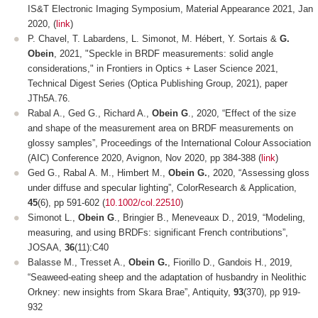
IS&T Electronic Imaging Symposium, Material Appearance 2021
, Jan
2020, (
link
)
P. Chavel, T. Labardens, L. Simonot, M. Hébert, Y. Sortais &
G.
Obein
, 2021, "Speckle in BRDF measurements: solid angle
considerations," in Frontiers in Optics + Laser Science 2021,
Technical Digest Series (Optica Publishing Group, 2021), paper
JTh5A.76.
Rabal A., Ged G., Richard A.,
Obein G
., 2020, “Effect of the size
and shape of the measurement area on BRDF measurements on
glossy samples”,
Proceedings of the International Colour Association
(AIC) Conference 2020,
Avignon, Nov 2020, pp 384-388 (
link
)
Ged G., Rabal A. M., Himbert M.,
Obein G.
, 2020, “Assessing gloss
under diffuse and specular lighting”,
ColorResearch & Application,
45
(6),
pp 591-602
(
10.1002/col.22510
)
Simonot L.,
Obein G
., Bringier B., Meneveaux D., 2019, “Modeling,
measuring, and using BRDFs: significant French contributions”,
JOSAA,
36
(11):C40
Balasse M., Tresset A.,
Obein G.
, Fiorillo D., Gandois H., 2019,
“Seaweed-eating sheep and the adaptation of husbandry in Neolithic
Orkney: new insights from Skara Brae”,
Antiquity,
93
(370), pp 919-
932