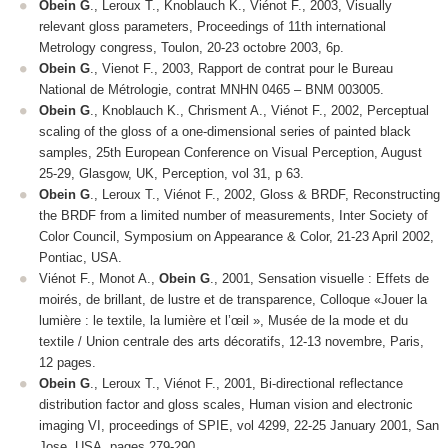
Obein G
., Leroux T., Knoblauch K., Viénot F., 2003, Visually
relevant gloss parameters,
Proceedings of 11
th
international
Metrology congress
, Toulon, 20-23 octobre 2003, 6p.
Obein G
., Vienot F., 2003, Rapport de contrat pour le Bureau
National de Métrologie, contrat MNHN 0465 – BNM 003005.
Obein G
., Knoblauch K., Chrisment A., Viénot F., 2002, Perceptual
scaling of the gloss of a one-dimensional series of painted black
samples,
25
th
European Conference on Visual Perception
, August
25-29, Glasgow, UK, Perception, vol 31, p 63.
Obein G
., Leroux T., Viénot F., 2002, Gloss & BRDF, Reconstructing
the BRDF from a limited number of measurements,
Inter Society of
Color Council, Symposium on Appearance & Color,
21-23 April 2002,
Pontiac, USA.
Viénot F., Monot A.,
Obein G
., 2001, Sensation visuelle : Effets de
moirés, de brillant, de lustre et de transparence,
Colloque «Jouer la
lumière : le textile, la lumière et l’œil », Musée de la mode et du
textile / Union centrale des arts décoratifs,
12-13 novembre, Paris,
12 pages.
Obein G
., Leroux T., Viénot F., 2001, Bi-directional reflectance
distribution factor and gloss scales,
Human vision and electronic
imaging VI, proceedings of SPIE, vol 4299,
22-25 January 2001, San
Jose, USA pages 279-290.