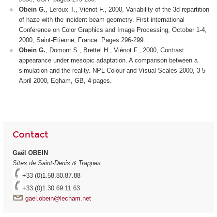
Obein G.
, Leroux T., Viénot F., 2000, Variability of the 3d repartition
of haze with the incident beam geometry.
First international
Conference on Color Graphics and Image Processing,
October 1-4,
2000, Saint-Etienne, France. Pages 296-299.
Obein G.
, Domont S., Brettel H., Viénot F., 2000, Contrast
appearance under mesopic adaptation. A comparison between a
simulation and the reality.
NPL Colour and Visual Scales 2000
, 3-5
April 2000, Egham, GB, 4 pages.
Contact
Gaël OBEIN
Sites de Saint-Denis & Trappes
+33 (0)1.58.80.87.88
+33 (0)1.30.69.11.63
gael.obein@lecnam.net