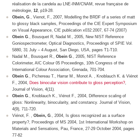
réalisation de la candela au LNE-INM/CNAM,
revue française de
métrologie
,
12
, p19-28.
Obein, G
., Vienot, F., 2007, Modelling the BRDF of a series of matt
to glossy black samples,
Proceedings of the CIE Expert Symposium
on Visual Appearance
, CIE publication x032:2007, 67-74 (2007)
Obein G
., Bousquet R, Nadal M., 2005, New NIST Reference
Goniospectrometer,
Optical Diagnostics
,
Proceedings of SPIE Vol.
5880
, 31 July – 4 August, San Diego, USA, pages T1-T10.
Nadal M., Bousquet R.,
Obein G
., 2005, NIST Reference
Colorimeter,
AIC Colour 05 Proceedings, 10
th
Congress of the
International Colour Association
, Grenada, 701-704.
Obein G
., Pichereau T., Harrar M., Monot A. , Knoblauch K. & Viénot
F., 2004,
Does binocular vision contribute to gloss perception?
,
Journal of Vision
,
4
(
11
).
Obein G
., Knoblauch K., Viénot F., 2004, Difference scaling of
gloss: Nonlinearity, binocularity, and constancy.
Journal of Vision
,
4
(9), 711-720.
Viénot, F. ,
Obein, G
., 2004, Is gloss recognized as a surface
property?,
Proceedings of MS 2004, 1st International Workshop on
Materials and Sensations
, Pau, France, 27-29 October 2004, pages
77-82