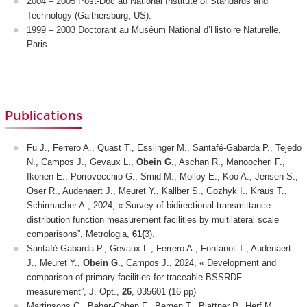
2004 – 2005 Post-Doc au National Institute of Standards and
Technology (Gaithersburg, US).
1999 – 2003 Doctorant au Muséum National d’Histoire Naturelle,
Paris .
Publications
Fu J., Ferrero A., Quast T., Esslinger M., Santafé-Gabarda P., Tejedo
N., Campos J., Gevaux L.,
Obein G
., Aschan R., Manoocheri F.,
Ikonen E., Porrovecchio G., Smid M., Molloy E., Koo A., Jensen S.,
Oser R., Audenaert J., Meuret Y., Kallber S., Gozhyk I., Kraus T.,
Schirmacher A., 2024, « Survey of bidirectional transmittance
distribution function measurement facilities by multilateral scale
comparisons”, Metrologia,
61(
3).
Santafé-Gabarda P., Gevaux L., Ferrero A., Fontanot T., Audenaert
J., Meuret Y.,
Obein G
., Campos J., 2024, « Development and
comparison of primary facilities for traceable BSSRDF
measurement”, J. Opt.,
26
, 035601 (16 pp)
Martinsons C., Behar-Cohen F., Bergen T., Blattner P., Herf M.,