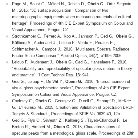
Page M., Boust C., Mélard N., Robcis D.,
Obein G
., Ortiz Segovia
M., 2016, “3D surface acquisition : Comparison of two
microtopographic equipments when measuring materials of cultural
heritage”,
Proceedings of 4th CIE Expert Symposium on Colour and
Visual Appearance,
Prague, CZ.
Strothkämper C., Ferrero A., Koo A., Jannson P., Ged G.,
Obein G.
,
Källberg S., Audenaert J., Leloup F., Verdu F., Perales E.,
Schirmacher A., Campos J., 2016, “Multilateral Spectral Radiance
Factor Scale Comparison”,
Applied Optics,
56
(7), p1996-2006,
Leloup F., Audenaert J.,
Obein G.
, Ged G., Hanselaere P., 2016,
"Repeatability and reproducibility of specular gloss meters in theory
and practice", J Coat Technol Res.
13
: 941
Ged G., Leloup F., De Wit Y.,
Obein G.
, 2016, “Intercomparison of
visual gloss psychometric scales”,
Proceedings of 4th CIE Expert
Symposium on Colour and Visual Appearance,
Prague, CZ.
Cooksey C.,
Obein G.
, Georgiev G., Durell C., Scharpf D., McKee
G., L'Heureux M., 2015, Creation and Validation of Spectralon BRDF
Targets & Standards,
Proceedings of SPIE Vol 9639-49,
12p.
Ged G., Flys O., Silvestri Z., Källberg S., Tayeb-Chandoul F., Le
Breton R., Himbert M.,
Obein G.
, 2015, Characterizations of
specular peaks from a metrological gloss scale,
Proceedings of 28th