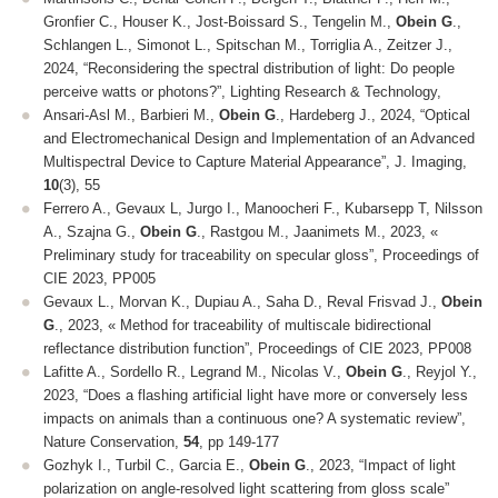
Gronfier C., Houser K., Jost-Boissard S., Tengelin M.,
Obein G
.,
Schlangen L., Simonot L., Spitschan M., Torriglia A., Zeitzer J.,
2024, “Reconsidering the spectral distribution of light: Do people
perceive watts or photons?”, Lighting Research & Technology,
Ansari-Asl M., Barbieri M.,
Obein G
., Hardeberg J., 2024, “Optical
and Electromechanical Design and Implementation of an Advanced
Multispectral Device to Capture Material Appearance”, J. Imaging,
10
(3), 55
Ferrero A., Gevaux L, Jurgo I., Manoocheri F., Kubarsepp T, Nilsson
A., Szajna G.,
Obein G
., Rastgou M., Jaanimets M., 2023, «
Preliminary study for traceability on specular gloss”, Proceedings of
CIE 2023, PP005
Gevaux L., Morvan K., Dupiau A., Saha D., Reval Frisvad J.,
Obein
G
., 2023, « Method for traceability of multiscale bidirectional
reflectance distribution function”, Proceedings of CIE 2023, PP008
Lafitte A., Sordello R., Legrand M., Nicolas V.,
Obein G
., Reyjol Y.,
2023, “Does a flashing artificial light have more or conversely less
impacts on animals than a continuous one? A systematic review”,
Nature Conservation,
54
, pp 149-177
Gozhyk I., Turbil C., Garcia E.,
Obein G
., 2023, “Impact of light
polarization on angle-resolved light scattering from gloss scale”