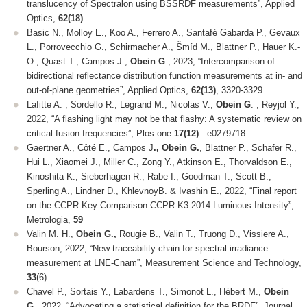
translucency of Spectralon using BSSRDF measurements”, Applied
Optics,
62(18)
Basic N., Molloy E., Koo A., Ferrero A., Santafé Gabarda P., Gevaux
L., Porrovecchio G., Schirmacher A., Šmíd M., Blattner P., Hauer K.-
O., Quast T., Campos J.,
Obein G
., 2023, “Intercomparison of
bidirectional reflectance distribution function measurements at in- and
out-of-plane geometries”, Applied Optics,
62(13)
, 3320-3329
Lafitte A. , Sordello R., Legrand M., Nicolas V.,
Obein G
. , Reyjol Y.,
2022, “A flashing light may not be that flashy: A systematic review on
critical fusion frequencies”, Plos one
17(12)
: e0279718
Gaertner A., Côté E., Campos J
., Obein G.
, Blattner P., Schafer R.,
Hui L., Xiaomei J., Miller C., Zong Y., Atkinson E., Thorvaldson E.,
Kinoshita K., Sieberhagen R., Rabe I., Goodman T., Scott B.,
Sperling A., Lindner D., KhlevnoyB. & Ivashin E., 2022, “Final report
on the CCPR Key Comparison CCPR-K3.2014 Luminous Intensity”,
Metrologia
,
59
Valin M. H.,
Obein G.,
Rougie B., Valin T., Truong D., Vissiere A.,
Bourson, 2022, “New traceability chain for spectral irradiance
measurement at LNE-Cnam”,
Measurement Science and Technology
,
33
(6)
Chavel P., Sortais Y., Labardens T., Simonot L., Hébert M.,
Obein
G
., 2022, “Advocating a statistical definition for the BRDF”,
Journal