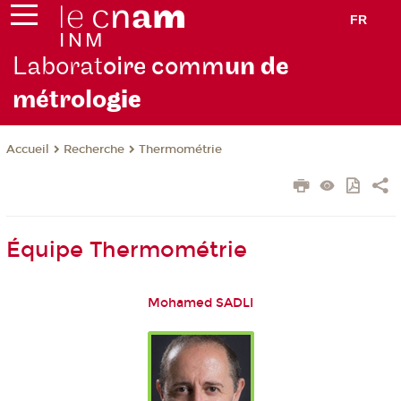
FR
Laborat
oire comm
un de
métrolo
gie
Recherche
Thermométrie
Accueil
Équipe Thermométrie
Mohamed SADLI