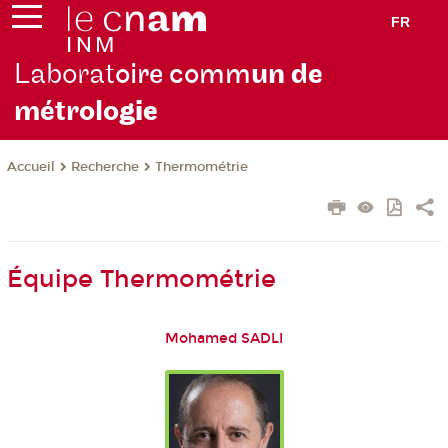
FR
Laborat
oire comm
un de
métrolo
gie
Recherche
Thermométrie
Accueil
Équipe Thermométrie
Mohamed SADLI