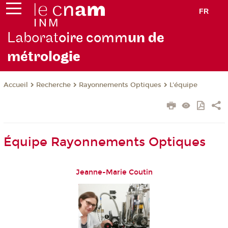
FR
Laborat
oire comm
un de
métrolo
gie
Recherche
Rayonnements Optiques
L'équipe
Accueil
Équipe Rayonnements Optiques
Jeanne-Marie Coutin