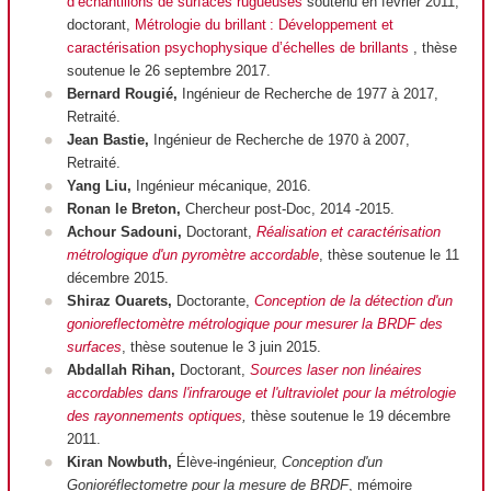
d’échantillons de surfaces rugueuses
soutenu en février 2011,
doctorant,
Métrologie du brillant : Développement et
caractérisation psychophysique d’échelles de brillants
, thèse
soutenue le 26 septembre 2017.
Bernard Rougié,
Ingénieur de Recherche de 1977 à 2017,
Retraité.
Jean Bastie,
Ingénieur de Recherche de 1970 à 2007,
Retraité.
Yang Liu,
Ingénieur mécanique, 2016.
Ronan le Breton,
Chercheur post-Doc, 2014 -2015.
Achour Sadouni,
Doctorant,
Réalisation et caractérisation
métrologique d'un pyromètre accordable
, thèse soutenue le 11
décembre 2015.
Shiraz Ouarets,
Doctorante,
Conception de la détection d'un
gonioreflectomètre métrologique pour mesurer la BRDF des
surfaces
, thèse soutenue le 3 juin 2015.
Abdallah Rihan,
Doctorant,
Sources laser non linéaires
accordables dans l'infrarouge et l'ultraviolet pour la métrologie
des rayonnements optiques
,
thèse soutenue le 19 décembre
2011.
Kiran Nowbuth,
Élève-ingénieur,
Conception d'un
Gonioréflectometre pour la mesure de BRDF
, mémoire