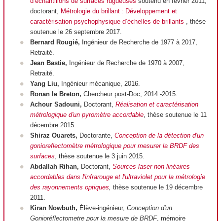
d’échantillons de surfaces rugueuses
soutenu en février 2011,
doctorant,
Métrologie du brillant : Développement et
caractérisation psychophysique d’échelles de brillants
, thèse
soutenue le 26 septembre 2017.
Bernard Rougié,
Ingénieur de Recherche de 1977 à 2017,
Retraité.
Jean Bastie,
Ingénieur de Recherche de 1970 à 2007,
Retraité.
Yang Liu,
Ingénieur mécanique, 2016.
Ronan le Breton,
Chercheur post-Doc, 2014 -2015.
Achour Sadouni,
Doctorant,
Réalisation et caractérisation
métrologique d'un pyromètre accordable
, thèse soutenue le 11
décembre 2015.
Shiraz Ouarets,
Doctorante,
Conception de la détection d'un
gonioreflectomètre métrologique pour mesurer la BRDF des
surfaces
, thèse soutenue le 3 juin 2015.
Abdallah Rihan,
Doctorant,
Sources laser non linéaires
accordables dans l'infrarouge et l'ultraviolet pour la métrologie
des rayonnements optiques
,
thèse soutenue le 19 décembre
2011.
Kiran Nowbuth,
Élève-ingénieur,
Conception d'un
Gonioréflectometre pour la mesure de BRDF
, mémoire