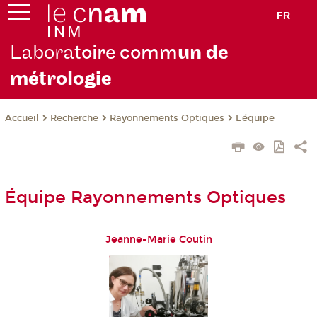
FR
Laborat
oire comm
un de
métrolo
gie
Recherche
Rayonnements Optiques
L'équipe
Accueil
Équipe Rayonnements Optiques
Jeanne-Marie Coutin