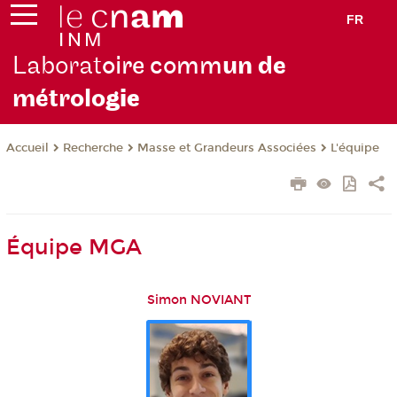
FR
Laborat
oire comm
un de
métrolo
gie
Recherche
Masse et Grandeurs Associées
L'équipe
Accueil
Équipe MGA
Simon NOVIANT