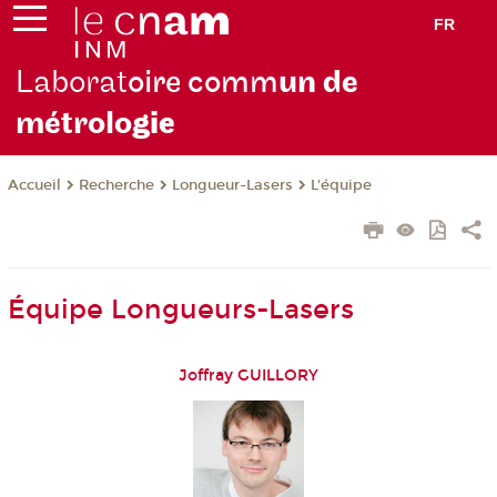
FR
Laborat
oire comm
un de
métrolo
gie
Recherche
Longueur-Lasers
L'équipe
Accueil
Équipe Longueurs-Lasers
Joffray GUILLORY