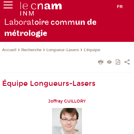
FR
Laborat
oire comm
un de
métrolo
gie
Recherche
Longueur-Lasers
L'équipe
Accueil
Équipe Longueurs-Lasers
Joffray GUILLORY